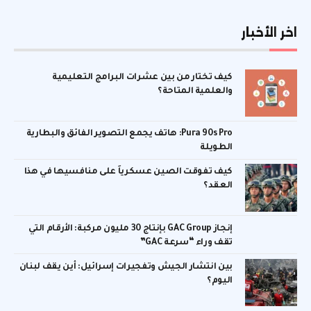
اخر الأخبار
كيف تختار من بين عشرات البرامج التعليمية
والعلمية المتاحة؟
Pura 90s Pro: هاتف يجمع التصوير الفائق والبطارية
الطويلة
كيف تفوقت الصين عسكرياً على منافسيها في هذا
العقد؟
إنجاز GAC Group بإنتاج 30 مليون مركبة: الأرقام التي
تقف وراء “سرعة GAC”
بين انتشار الجيش وتفجيرات إسرائيل: أين يقف لبنان
اليوم؟