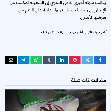
وقالت شركة أمبري للأمن البحري إن السفينة تمكنت من
الإبحار إلى رومانيا بفضل قوتها الذاتية على الرغم من
تعرضها لأضرار.
تقرير إضافي بقلم روبرت رايت في لندن
فيسبوك
تويتر
بينتيريست
لينكدإن
Tumblr
واتساب
تيلقرام
البريد
الإلكتر
مقالات ذات صلة