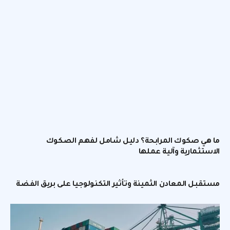
ما هي صكوك المرابحة؟ دليل شامل لفهم الصكوك
الاستثمارية وآلية عملها
مستقبل المعادن الثمينة وتأثير التكنولوجيا على بريق الفضة