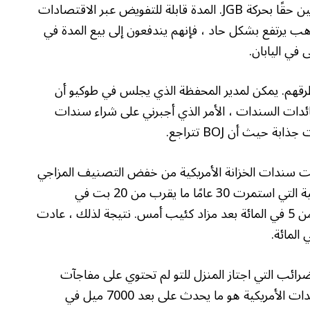
وهو ما يقودنا إلى سبب اهتمام المستثمرين الأمريكيين حقًا بحركة JGB. المدة قابلة للتفويض عبر الاقتصادات
تثمرون JGBS أو عائدات المذهب يرتفع بشكل حاد ، فإنهم يندفعون إلى بيع المدة في
 في اليابان.
رقهم. يمكن لمدير المحفظة الذي يجلس في طوكيو أن
لعقود من الزمن ، حافظت BOJ على عائدات السندات ، الأمر الذي أجبرني على شراء سندات
لت سندات الخزانة الأمريكية من خفض التصنيف المزاجي
، ولكن منذ يوم الثلاثاء ارتفع عائد وزارة الخزانة الأمريكية التي استمرت 30 عامًا ما يقرب من 20 بت في
الساعة-وهو أعلى مستوى منذ أزمة عام 2008-لأكثر من 5 في المائة بعد مزاد كئيب أمس. نتيجة لذلك ، عادت
ضرائب التي اجتاز المنزل للتو لم تحتوي على مفاجآت
جديدة للسوق. يبدو أن المحرك الرئيسي لخطوة السندات الأمريكية هو ما يحدث على بعد 7000 ميل في