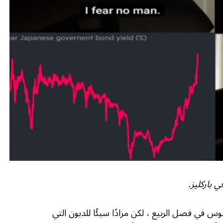
وس في فصل الربيع ، لكن مزادًا سيئًا للديون التي