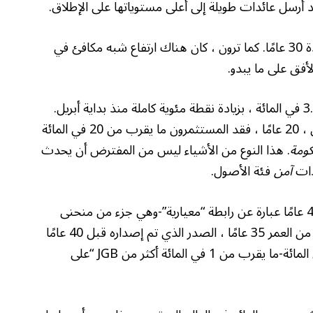
إليك مخطط طويل الأجل لعائد السندات الياباني لمدة 30 عامًا. كما ترون ، كان هناك ارتفاع شبه مكافئ في
لأفق على ما يبدو.
تعطي السند الياباني الذي يبلغ 40 عامًا الآن حوالي 3.7 في المائة ، بزيادة نقطة مئوية كاملة منذ بداية أبريل.
هذا يؤلم. إذا كانت مدة السندات ، على سبيل المثال ، 20 عامًا ، فقد المستثمرون ما يقرب من 20 في المائة
كومة
. هذا النوع من الأشياء ليس من المفترض أن يحدث
دات
آمن
فئة الأصول.
تبدو الداخلية في سوق السندات الياباني أكثر قلقًا. 40 عامًا عبارة عن رابطة “معيارية”-وهي جزء من منحنى
السندات. تجنب التفكير بدلاً من ذلك لـ JGB البالغة من العمر 35 عامًا ، الصدر الذي تم إصداره قبل 40 عامًا
قبل بضع سنوات. إنه الآن ينتج عنه أكثر من 4.6 في المائة-ما يقرب من 1 في المائة أكثر من JGB “على