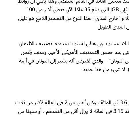
شد
منحنى العائد في العالم المتقدم. وهذا يعني أن روابط
نضج أطول يجب أن يكون لها عوائد أعلى. ومع ذلك ، فإن JGB التي تبلغ 35 عامًا الآن تعطي أكثر من 100
سائلًا و “خارج المدى”. هذا النوع من التسعير اللامع هو دليل
ى المدى الطويل.
ان للبلاد عبء ديون هائل لسنوات عديدة. تصنيف الائتمان
حتى بعد خفض التصنيف الأمريكي الأخير. وصف رئيس
 من اليونان” – والذي يُفترض أنه يشير إلى اليونان في أزمة
ن). لا شيء من هذا جديد.
الأول هو التضخم. ويبلغ CPI الرئيسي في اليابان الآن 3.6 في المائة ، وكان أعلى من 2 في المائة لأكثر من ثلاث
سنوات. هذا يعني أن عائد السندات لمدة 30 عامًا عند 3.15 في المائة لا يزال أقل من التضخم ، أو سلبيًا من