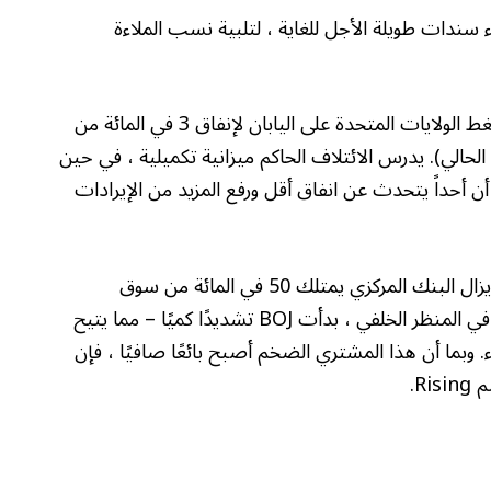
راء سندات طويلة الأجل للغاية ، لتلبية نسب الملاءة
ثالثًا ، هناك اهتمامات مالية طويلة الأجل تتزايد. تضغط الولايات المتحدة على اليابان لإنفاق 3 في المائة من
إجمالي على الدفاع (من 1.6 في المائة الحالي). يدرس الائتلاف الحاكم ميزانية تكميلية ، في حين
ن أحداً يتحدث عن انفاق أقل ورفع المزيد من الإيرادات
ربما يكون التغيير الأكثر أهمية هو من بنك اليابان. لا يزال البنك المركزي يمتلك 50 في المائة من سوق
السندات الحكومية اليابانية. ولكن مع الانكماش الآن في المنظر الخلفي ، بدأت BOJ تشديدًا كميًا – مما يتيح
 وبما أن هذا المشتري الضخم أصبح بائعًا صافيًا ، فإن
R.