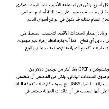
 أسعار الفائدة بشكل أسرع. ولكن في اجتماعه الأخير ، فاجأ البنك المركزي
الية في منتصف يونيو ، على بعد ثلاثة أسابيع. صانعي
اع. القيام بذلك قد يكون في الواقع أسواق الذعر.
، وزيادة إصدار السندات الأقصر لتخفيف الضغط على
ضبط في أبريل ، دون أي نجاح ، كما أنه يكره اتخاذ إجراء غير مجدولة.
لية لـ MOF لضبط مزيج الإصدار عند تقديم الميزانية الإضافية ، ربما في الربع
تملك الكيانات شبه الحكومية مثل اليابان بوست ونورينشوكين و GPIF معًا أكثر من تريليون دولار من
م سوق السندات الياباني. ولكن من المحتمل أن يتضمن
ذلك بيع حيازات السندات الأجنبية – على الأرجح من الخزانة – لشراء JGBS. مع وجود مفاوضات تعريفة اليابان
ليها على أنها السبب في أن عائدات الخزانة تستمر في