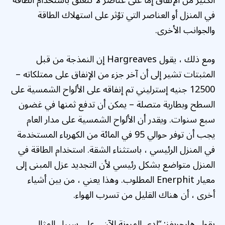
الكثير من الإنفاق إما على عناصر لا تتعلق باستخدام الطاقة
في المنزل أو العناصر التي تؤثر على استهلاك الطاقة
والجوانب الأخرى.
ومع ذلك ، يقول Hargreaves إن النمذجة من قبل
المثبتات تشير إلى أن آخر جزء من الإنفاق على ممتلكاته –
12500 جنيه إسترليني تم إنفاقه على الألواح الشمسية على
السطح وبطارية متصلة – يمكن أن تدفع ثمنها في غضون
سبع سنوات. ويقدر أن الألواح الشمسية على مدار العام
يجب أن توفر حوالي 95 في المائة من الكهرباء المستخدمة
في المنزل الرئيسي ، باستثناء الشقة. استخدام الطاقة في
المنزل متواضع بشكل رئيسي لأن التجديد عزل المبنى إلى
معيار Enerphit المطلوب. وهذا يعني ، من بين أشياء
أخرى ، أن هناك القليل من تسرب الهواء.
يقول هارجريفز: “لدي المرونة الآن ، على سبيل المثال ،