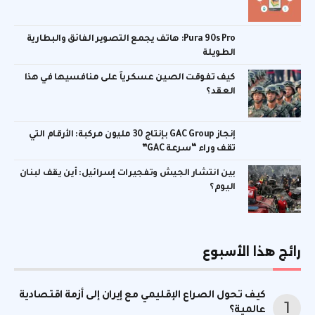
Pura 90s Pro: هاتف يجمع التصوير الفائق والبطارية
الطويلة
كيف تفوقت الصين عسكرياً على منافسيها في هذا
العقد؟
إنجاز GAC Group بإنتاج 30 مليون مركبة: الأرقام التي
تقف وراء “سرعة GAC”
بين انتشار الجيش وتفجيرات إسرائيل: أين يقف لبنان
اليوم؟
رائج هذا الأسبوع
كيف تحول الصراع الإقليمي مع إيران إلى أزمة اقتصادية
عالمية؟