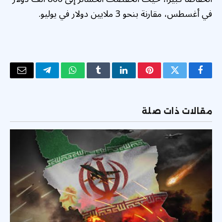
في أغسطس، مقارنة بنحو 3 ملايين دولار في يوليو.
فيسبوك
تويتر
بينتيريست
لينكدإن
Tumblr
واتساب
تيلقرام
البريد
الإلكتر
مقالات ذات صلة