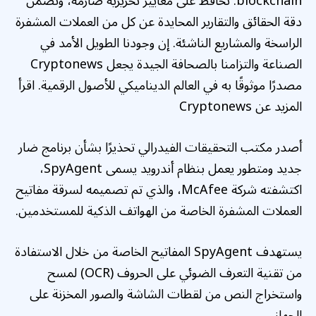
blockchain. نحافظ على معايير تحريرية صارمة، ونضمن
دقة الحقائق والتقارير المحايدة عن كل من العملات المشفرة
الراسخة والمشاريع الناشئة. إن وجودنا الطويل الأمد في
الصناعة والتزامنا بالصحافة الجيدة يجعل Cryptonews
مصدرًا موثوقًا به في العالم الديناميكي للأصول الرقمية. اقرأ
المزيد عن Cryptonews
أصدر مكتب التحقيقات الفيدرالي تحذيرًا بشأن برنامج ضار
جديد ومتطور يعمل بنظام أندرويد يسمى SpyAgent،
اكتشفته شركة McAfee، والذي تم تصميمه لسرقة مفاتيح
العملات المشفرة الخاصة من الهواتف الذكية للمستخدمين.
يستهدف SpyAgent المفاتيح الخاصة من خلال الاستفادة
من تقنية التعرف الضوئي على الحروف (OCR) لمسح
واستخراج النص من لقطات الشاشة والصور المخزنة على
الجهاز.