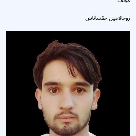
مؤلف
روحالامين حقشاناس