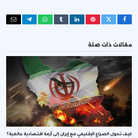
فيسبوك
تويتر
بينتيريست
لينكدإن
Tumblr
واتساب
تيلقرام
البريد
الإلكتر
مقالات ذات صلة
كيف تحول الصراع الإقليمي مع إيران إلى أزمة اقتصادية عالمية؟