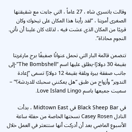
وقالت بانسري شاه ، 27 عاماً ، التي جاءت مع شقيقتها
الصغرى أمريتا ، “لقد رأينا هذا المكان على تيخوك وكان
قريبًا من المكان الذي عشت فيه ، لذلك كان علينا أن نأتي.
النجوم محاذاة”.
تتضمن قائمة البار التي تحمل عنوانًا صفيقًا برج مارغريتا
بقيمة 30 دولارًا-يطلق عليها اسم “The Bombshell”-إلى
جانب صفقة بيرة وبلقة بقيمة 12 دولارًا تسمى “إعادة
التدوير” وأزواج من طبق “هل يمكنني سحبك للدردشة؟” –
سميت جميعها باسم Love Island Lingo.
في Black Sheep Bar في Midtown East ، بدأت
النادل Casey Rosen نسختها الخاصة من حفلة ساعة
الأسبوع الماضي بعد أن أدركت أنها ستتعثر في العمل خلال