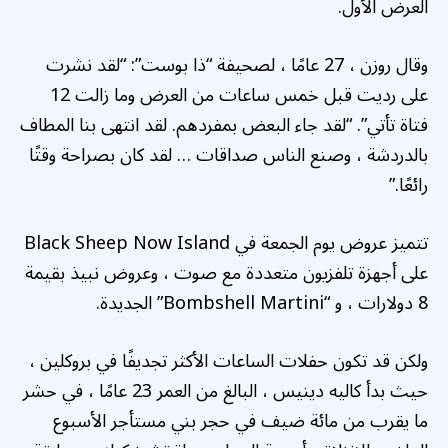
العرض الأول.
وقال روزن ، 27 عامًا ، لصحيفة “ذا بوست”: “لقد نشرت
على رديت قبل خمس ساعات من العرض وما زالت 12
فتاة تأتي”. “لقد جاء البعض بمفردهم. لقد انتهى بنا المطاف
بالدردشة ، وصنع الناس صداقات … لقد كان بصراحة وقتًا
رائعًا.”
تتميز عروض يوم الجمعة في Black Sheep Now Island
على أجهزة تلفزيون متعددة مع صوت ، وعروض نبيذ بقيمة
8 دولارات ، و “Bombshell Martini” الجديدة.
ولكن قد تكون حفلات الساعات الأكثر تجديفًا في بروكلين ،
حيث بدأ كاليه دينيس ، البالغ من العمر 23 عامًا ، في حشر
ما يقرب من مائة ضيف في حجر بني مستأجر الأسبوع