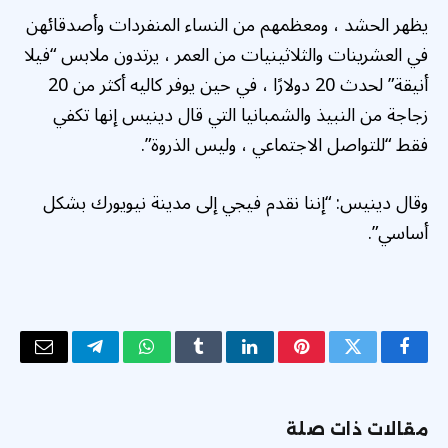
يظهر الحشد ، ومعظمهم من النساء المنفردات وأصدقائهن
في العشرينات والثلاثينيات من العمر ، يرتدون ملابس “فيلا
أنيقة” لحدث 20 دولارًا ، في حين يوفر كاليه أكثر من 20
زجاجة من النبيذ والشمبانيا التي قال دينيس إنها تكفي
فقط “للتواصل الاجتماعي ، وليس الذروة”.
وقال دينيس: “إننا نقدم فيجي إلى مدينة نيويورك بشكل
أساسي”.
فيسبوك
تويتر
بينتيريست
لينكدإن
Tumblr
واتساب
تيلقرام
البريد
الإلكتر
مقالات ذات صلة