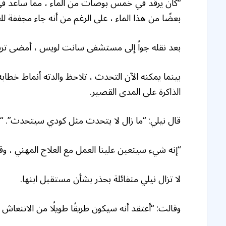
“كان يرقد في خمس بوصات من الماء ، مما ساعد في
بعضًا من هذا الماء ، على الرغم من أنه جاء مجففة للغ
بعد نقله جواً إلى مستشفى سانت لويس ، أمضى ترينكل 11 يومًا في غيبوبة مستحثة طبيا قبل ال
بينما يمكنه الآن التحدث ، تلاحظ والدته أنماط خطا
الذاكرة على المدى القصير.
قال نيلي: “ما زال لا يتحدث مثل كودي سيتحدث”. “ما 
“إنه شيء سيتعين علينا العمل مع العلاج المهني ، وقد 
لا تزال نيلي متفائلة بحذر بشأن مستقبل ابنها.
وقالت: “أعتقد أنه سيكون طريقًا طويلًا من الانتعاش 