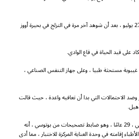
اختفى داكوتا “كودي” ترينكل جونيور ، 13 عامًا ، في 27 يوليو ، بعد أن شوهد آخر مرة في التزلج في بحيرة أووز
ى ووضعه في غيبوبة مستحثة طبيا ، وعلى جهاز التنفس الصناعي ،
وضد الاحتمالات التي بدا أن تعافيه واعدة ، حيث قالت
أهيل.
لكن التحدث بالأمس (14) كشف والدته ستيفاني نيلي ، 29 عامًا ، وهو ضابط تصحيحات من بوتوسي ، أنه
باء إقامته في وحدة العناية المركزة للاختبار ، مما أدى