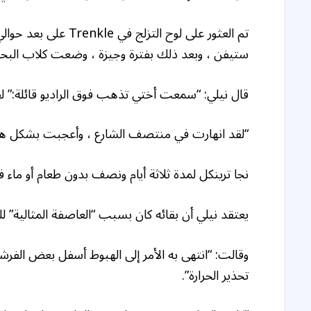
تم العثور على لوح ال
ستيفن ، وبعد ذلك بفترة وجيزة ، وضعت كلاب البحث 
قال نيلي: “سمعت أختي تذهب فوق الراديو قائلة:” لقد
“لقد انهارت في منتصف الشارع ، وأعجبت بشكل هس
نجا ترينكل لمدة ثلاثة أيام ونصف بدون طعام أو ماء
يعتقد نيلي أن بقائه كان بسبب “العاصفة المثالية” ل
وقالت: “انتهى به الأمر إلى الهبوط أسفل بعض الفرش
تحذير الحرارة”.