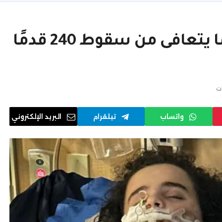
في سن المراهقة يعاني بينما يتعافى من سقوط 240 قدمًا
ات
واتساب
تيلقرام
البريد الإلكتروني