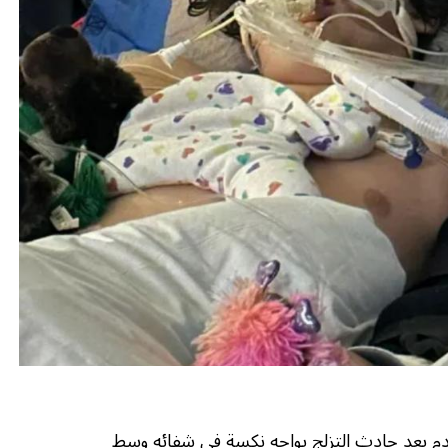
اهق الذي نجا ثلاثة أيام في أسفل واد 240 قدم بعد حادث التزلج يواجه نكسة في شفائه وسط