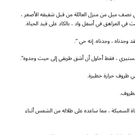
تزلج في Trenkle على بعد حوالي نصف ميل من منزل العائلة من قبل شقيقه الأصغر ،
في المراهق في أسفل واد ، بالكاد على قيد الحياة.
 وجدناه ، وجدناه. إنه حي “.
تيري ، فقط أحاول أن أشق طريقي إلى حيث وجدوه”.
 في ظروف حرارة خطيرة.
لظروف.
اة السميكة ، مما ساعده على ظلاله من الشمس أثناء