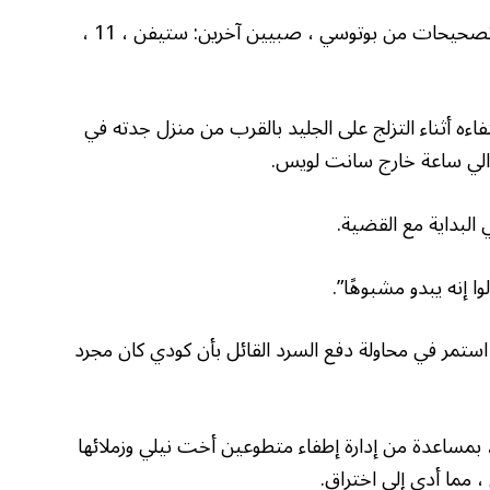
تشارك نيلي وزوجها ، جاريد ، 33 عامًا ، أيضًا ضابط تصحيحات من بوتوسي ، صبيين آخرين: ستيفن ، 11 ،
ترينكل في 27 يوليو بعد اختفاءه أثناء التزلج على الجليد بالقرب من منزل جدته في
والي ساعة خارج سانت لويس.
البداية مع القضية.
وا إنه يبدو مشبوهًا”.
 استمر في محاولة دفع السرد القائل بأن كودي كان مجرد
بمساعدة من إدارة إطفاء متطوعين أخت نيلي وزملائها
مما أدى إلى اختراق.