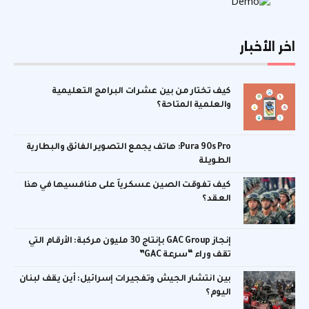
اخر الأخبار
كيف تختار من بين عشرات البرامج التعليمية
والعلمية المتاحة؟
Pura 90s Pro: هاتف يجمع التصوير الفائق والبطارية
الطويلة
كيف تفوقت الصين عسكرياً على منافسيها في هذا
العقد؟
إنجاز GAC Group بإنتاج 30 مليون مركبة: الأرقام التي
تقف وراء “سرعة GAC”
بين انتشار الجيش وتفجيرات إسرائيل: أين يقف لبنان
اليوم؟