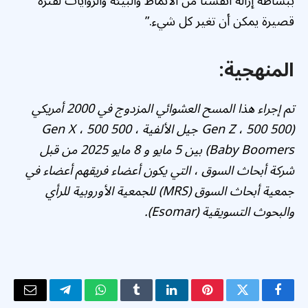
ببساطة إزالة أنفسنا من الأنماط والبيئة والروايات لفترة
قصيرة يمكن أن تغير كل شيء.”
المنهجية:
تم إجراء هذا المسح العشوائي المزدوج في 2000 أمريكي
(500 Gen Z ، 500 جيل الألفية ، 500 Gen X ، 500
Baby Boomers) بين 5 مايو و 8 مايو 2025 من قبل
شركة أبحاث السوق ، التي يكون أعضاء فريقهم أعضاء في
جمعية أبحاث السوق (MRS) للجمعية الأوروبية للرأي
والبحوث التسويقية (Esomar).
فيسبوك
تويتر
بينتيريست
لينكدإن
Tumblr
واتساب
تيلقرام
البريد