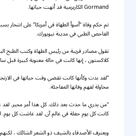
Gormand الكاريزمية قد أنهت حياتها.
تم حكم وفاة “أسوأ الطهاة في أمريكا” على انتحار ب
الفاحص الطبي في مدينة نيويورك.
كلاكستون ، إنها كانت في حالة معنوية كبيرة قبل س
“لقد بدت وكأنها كانت تقضي وقت حياتها في الارت
محاولة لفهم وفاتها المفاجئة.
“من يدري ما حدث بعد ذلك. كل هذا أمر محير. لقد ع
كانت كل يوم حفلة في عالم آن. لقد عاشت كل يوم. ل
ويعترف الأصدقاء بالشيف ذو الشعر الشائك ، لكنهم يش