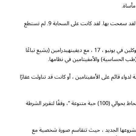
مأساة.
وأضاف المصدر: “لكي تكون ليلة الأداء (لا معنى لها). لقد سمحت بها. لقد كانت على السحابة 9. لم تستطع
تم العثور على Burrell لا تستجيب في منزلها في بروكلين في يونيو ، 17 ، مع ديفينهيدرامين (يشيع تباعًا
إذا كان لدى Burrell وصفة طبية لدواء قائم على الأمفيتامين ، أو كانت قد تناولت عقارًا
تم اكتشافها في الحمام فاقد الوعي وغير مستجيب محاط بحوالي (100) حبة متنوعة “، وفقًا لتقرير الشرطة
رة مشروعها الجديد ، حيث تتقاسم صورة شخصية مع