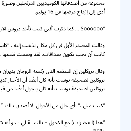
مجموعة من أصدقائها الكوميديين المرتجلين وصورة 
أدى إلى إزعاج عرضها في 16 يونيو.
“Soooooo … كما ذكرت أنني كنت تأخذ دروس الارتجال thesecondcitytc ولدي انفجار مطلق !!!” كتبت.
وقالت المصدر الأول في كل مكان تذهب إليه ، “كانت 
كانت آن تحب تكوين صداقات. لقد وضعت نفسها هن
بروكلين لصحيفة بوست بأنه كان يتجول أيضًا من قبل 
“كنت مثل ،” بأي حال من الأحوال. لا أصدق ذلك. ” و
“هذا (المخدرات) مع الكحول – بالنسبة لي يبدو أنه