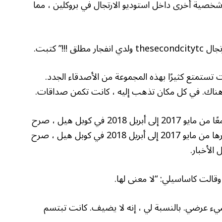
شخصية أخرى داخل استوديو الارتجال في بروكلين ، مما
تستمتع كثيرًا بهذه المجموعة من الأصدقاء الجدد.
اك. في كل مكان تذهب إليه ، كانت تكمن صداقات.
وقال بروكلين إن المطعم الذي ركضه الزوجان يديران معًا من مايو 2017 إلى أبريل 2018 في كوبل هيل ، صرح
بروكلين لصحيفة بوست بأنه كان أيضًا أن الأخبار تديرها من مايو 2017 إلى أبريل 2018 في كوبل هيل ، صرح
الأخبار.
قالت كاساسيلي: “لا معنى لها.
 شيء عرضي. بالنسبة لي ، إنه لا يضيف. كانت تبتسم