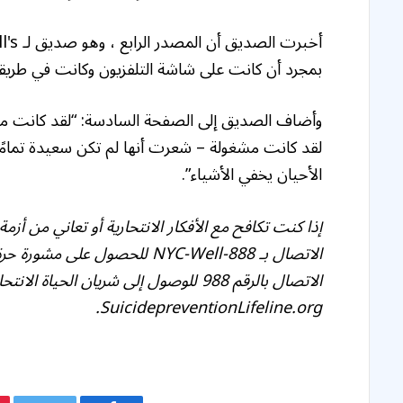
بمجرد أن كانت على شاشة التلفزيون وكانت في طريقها ل
وأضاف الصديق إلى الصفحة السادسة: “لقد كانت مشهو
لقد كانت مشغولة – شعرت أنها لم تكن سعيدة تمام
الأحيان يخفي الأشياء”.
إذا كنت تكافح مع الأفكار الانتحارية أو تعاني من أ
الاتصال بـ 888-NYC-Well للحصو
الاتصال بالرقم 988 للوصول إلى شريان الحيا
SuicidepreventionLifeline.org.