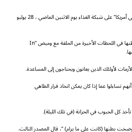
تم عرض الموسم الأخير من بوريل من “أسوأ الطهاة في أمريكا” على شبكة الغذاء يوم الاثنين الماضي ، 28 يوليو
أشادت شبكة الغذاء بـ Cazenovia ، نيويورك ، مواطنها في اللحظات الأخيرة من الحلقة مع وميض “In
لأزمات لأولئك الذين يعانون ويحتاجون إلى المساعدة.
 تساءلوا عما إذا كان يمكن اتخاذ قرار الطاهي
 تأخذ كل الحبوب في الخزانة (في تلك الليلة).
ضخت بطنها (كانت على ما يرام) “، قال المصدر الثالث.