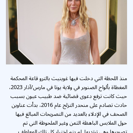
منذ اللحظة التي دخلت فيها غوينيث بالترو قاعة المحكمة
المغطاة بألواح الصنوبر في ولاية يوتا في مارس/آذار 2023،
حيث كانت ترفع دعوى قضائية ضد طبيب عيون بسبب
حادث تصادم على منحدر التزلج عام 2016، بدأت عناوين
الصحف في الإدلاء بالعديد من التصريحات المبالغ فيها
حول الملابس الباهظة الثمن وغير الملحوظة التي تم
تصويرها وهي ترتديها. لم يتم اختيار كل تلك المعاطف