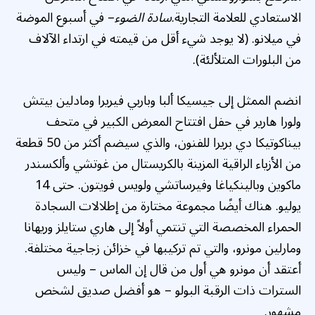
الاستعادي للعلامة التجارية.
سادة الضوء
– في أسبوع الموضة
في ميلانو. (لا يوجد شيء أقل من قيمته في ارتداء الآلاف
من البلورات المتلألئة).
انضم الممثل إلى جيسيكا ألبا وباربي فيريرا ومادلين بيتش
ولورا هارير في حفل افتتاح المعرض الكبير في متحف
بيناكوتيكا دي بريرا للفنون، والذي سيضم أكثر من 50 قطعة
من الأزياء الراقية المزينة بالكريستال من غوتشي وألكسندر
ماكوين وبالينكياغا وفيرساتشي ولويس فويتون. حتى 14
يوليو. هناك أيضًا مجموعة مختارة من إطلالات السجادة
الحمراء المخصصة التي تنتمي أولاً إلى هاري ستايلز وريهانا
ومارلين مونرو، والتي تم تركيبها في خزائن زجاجية مختلفة.
أعتقد أن مونرو هي أول من قال إن الماس – وليس
السترات ذات الرقبة البولو – هو أفضل صديق لشخص
مشهور.