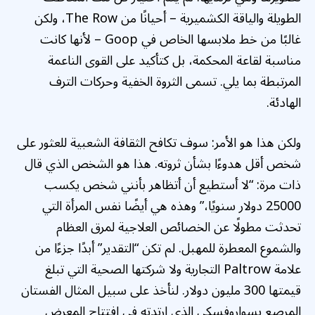
الطويلة والياقة الكشميرية – أحيانًا من The Row، ولكن
غالبًا من خط ملابسها الخاص في Goop – لأنها كانت
مناسبة لقاعة المحكمة، بل كتأكيد على القوى الناعمة
المرتبطة بما يلي. تسمى الثروة الخفية وحركات الترف
الهادئة.
ولكن هذا هو الأمر: سوف تكافح الثقافة الشعبية للعثور على
شخص أقل هدوءًا بشأن ثروته. هذا هو الشخص الذي قال
ذات مرة: “لا أستطيع أن أتظاهر بأنني شخص يكسب
25000 دولار سنويًا،” وهذه هي أيضًا نفس المرأة التي
تحدثت مطولًا عن الخصائص العلاجية لمرق العظام
والشموع المعطرة للمهبل. لم تكن “التقدير” أبدًا جزءًا من
علامة Paltrow التجارية ولا شركتها الصحية التي تبلغ
قيمتها 300 مليون دولار. لنأخذ على سبيل المثال الفستان
المرصع بسواروفسكي الذي ارتدته في افتتاح المعرض