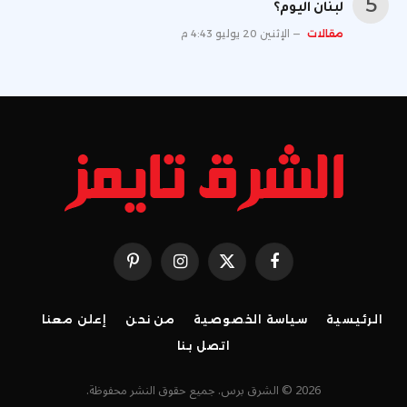
لبنان اليوم؟
مقالات
الإثنين 20 يوليو 4:43 م
فيسبوك
X
الانستغرام
بينتيريست
(Twitter)
الرئيسية
سياسة الخصوصية
من نحن
إعلن معنا
اتصل بنا
2026 © الشرق برس. جميع حقوق النشر محفوظة.