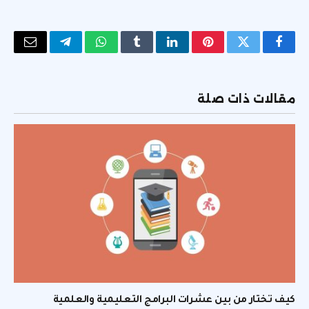
فيسبوك
تويتر
بينتيريست
لينكدإن
Tumblr
واتساب
تيلقرام
البريد
الإلكتر
مقالات ذات صلة
كيف تختار من بين عشرات البرامج التعليمية والعلمية