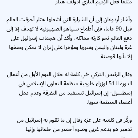
مثلما فعل الزعيم النازي أدولف هتلر.
وأشار أردوغان إلى أن الشرارة التي أشعلها هتلر أحرقت العالم
قبل 90 عاما، فإن أطماع نتنياهو الصهيونية لا تهدف إلا إلى
دفع العالم نحو كارثة مماثلة، وأكد أن هجمات إسرائيل على
غزة ولبنان واليمن وسوريا ومؤخرا على إيران لا يمكن وصفها
إلا بأنها قرصنة.
وقال الرئيس التركي -في كلمة له خلال اليوم الأول من أعمال
الدورة الـ51 لوزراء خارجية منظمة التعاون الإسلامي في
إسطنبول- إن إسرائيل تستفيد من التفرقة وعدم عمل
أعضاء المنظمة سويا.
وركّز في كلمته على غزة وقال إن ما تقوم به إسرائيل من
تدمير هو بدعم غربي وضوء أخضر من حلفائها وإنها