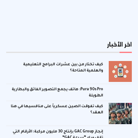
اخر الأخبار
كيف تختار من بين عشرات البرامج التعليمية
والعلمية المتاحة؟
Pura 90s Pro: هاتف يجمع التصوير الفائق والبطارية
الطويلة
كيف تفوقت الصين عسكرياً على منافسيها في هذا
العقد؟
إنجاز GAC Group بإنتاج 30 مليون مركبة: الأرقام التي
تقف وراء “سرعة GAC”