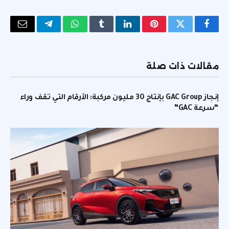
فيسبوك
تويتر
بينتيريست
لينكدإن
Tumblr
واتساب
تيلقرام
البريد
الإلكتر
مقالات ذات صلة
إنجاز GAC Group بإنتاج 30 مليون مركبة: الأرقام التي تقف وراء
“سرعة GAC”