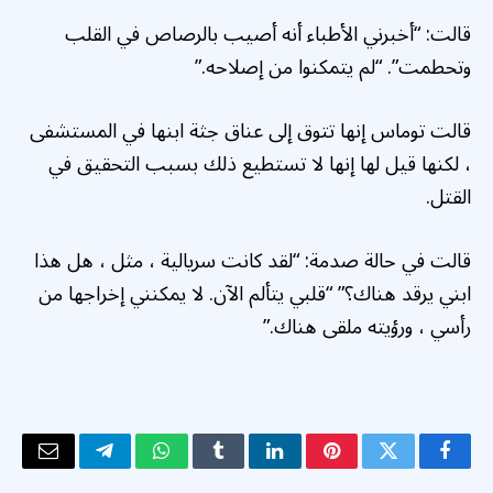
قالت: “أخبرني الأطباء أنه أصيب بالرصاص في القلب
وتحطمت”. “لم يتمكنوا من إصلاحه.”
قالت توماس إنها تتوق إلى عناق جثة ابنها في المستشفى
، لكنها قيل لها إنها لا تستطيع ذلك بسبب التحقيق في
القتل.
قالت في حالة صدمة: “لقد كانت سريالية ، مثل ، هل هذا
ابني يرقد هناك؟” “قلبي يتألم الآن. لا يمكنني إخراجها من
رأسي ، ورؤيته ملقى هناك.”
فيسبوك
تويتر
بينتيريست
لينكدإن
Tumblr
واتساب
تيلقرام
البريد