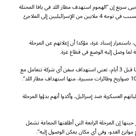
يى سريع إن “الهجوم استهدف مطار اللد في يافا المحتلة
بصاروخ باليستي فرط صوتي من نوع فلسطين”، و” تسبب في توجه 4 ملايين من الإسرائيليين إلى الملاجئ
 باستمرار إسناد غزة، مؤكدا أن إعلانهم عن المرحلة
 لما وصل إليه الوضع في قطاع غزة.
وقال إن المرحلة الرابعة التي أعلنت الجماعة البدء فيها قبل 3 أيام، تعني استهداف سفن أي شركة تتعامل مع
اتهم العسكرية ضد إسرائيل، وأكدوا أنهم بدؤوا المرحلة
نها إن المرحلة الرابعة التي أطلقتها الجماعة تشمل
موانئ العدو، وفي أي مكان يمكن الوصول إليه”.