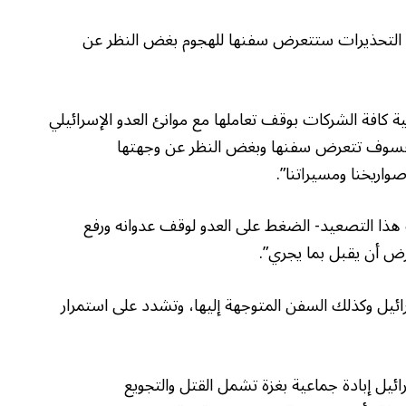
هل التحذيرات ستتعرض سفنها للهجوم بغض النظر عن
 كافة الشركات بوقف تعاملها مع موانئ العدو الإسرائيلي
)، فسوف تتعرض سفنها وبغض النظر عن وجهتها
واريخنا ومسيراتنا”.
ب هذا التصعيد- الضغط على العدو لوقف عدوانه ورفع
رض أن يقبل بما يجري”.
ائيل وكذلك السفن المتوجهة إليها، وتشدد على استمرار
توبر/تشرين الأول 2023، تشن إسرائيل إبادة جماعية بغزة تشمل القتل والتجويع