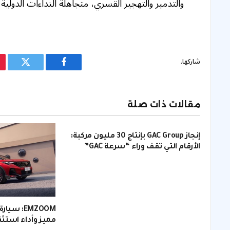
والتدمير والتهجير القسري، متجاهلة النداءات الدولية ك
شاركها.
فيسبوك
تويتر
مقالات ذات صلة
إنجاز GAC Group بإنتاج 30 مليون مركبة:
الأرقام التي تقف وراء “سرعة GAC”
مميز وأداء استثن