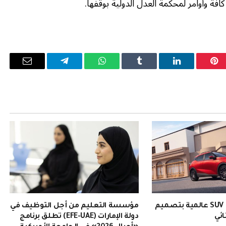
افة وأوامر لمحكمة العدل الدولية بوقفها.
بينتيريست
لينكدإن
Tumblr
واتساب
تيلقرام
البريد
الإلكترو
EMZOOM: سيارة SUV عالمية بتصميم
مؤسسة التعليم من أجل التوظيف في
ائي
دولة الإمارات (EFE-UAE) تطلق برنامج