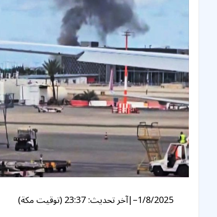
1/8/2025
–
|
آخر تحديث:
23:37 (توقيت مكة)