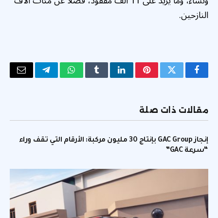
ونساء، وما يزيد على 11 ألف مفقود، فضلا عن مئات آلاف
النازحين.
فيسبوك
تويتر
بينتيريست
لينكدإن
Tumblr
واتساب
تيلقرام
البريد
الإلكتر
مقالات ذات صلة
إنجاز GAC Group بإنتاج 30 مليون مركبة: الأرقام التي تقف وراء
“سرعة GAC”