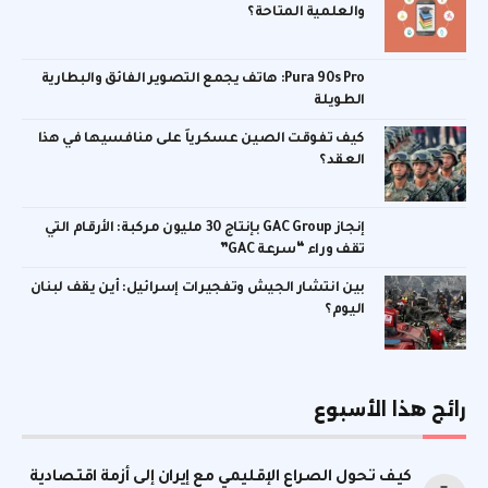
والعلمية المتاحة؟
Pura 90s Pro: هاتف يجمع التصوير الفائق والبطارية
الطويلة
كيف تفوقت الصين عسكرياً على منافسيها في هذا
العقد؟
إنجاز GAC Group بإنتاج 30 مليون مركبة: الأرقام التي
تقف وراء “سرعة GAC”
بين انتشار الجيش وتفجيرات إسرائيل: أين يقف لبنان
اليوم؟
رائج هذا الأسبوع
كيف تحول الصراع الإقليمي مع إيران إلى أزمة اقتصادية