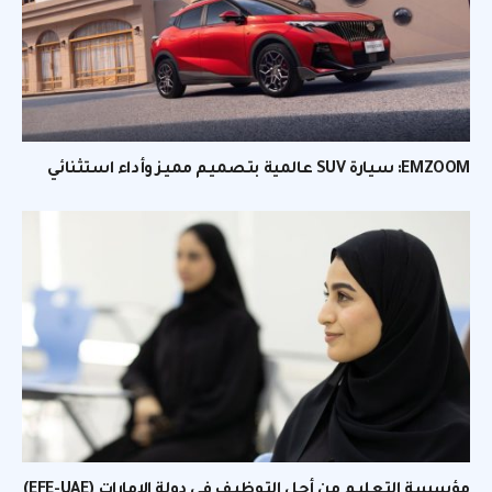
EMZOOM: سيارة SUV عالمية بتصميم مميز وأداء استثنائي
مؤسسة التعليم من أجل التوظيف في دولة الإمارات (EFE-UAE)