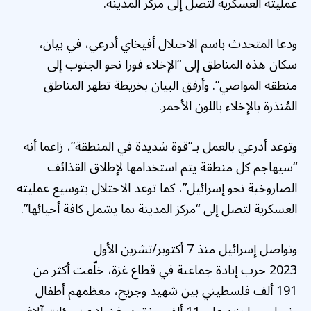
عمليته العسكرية لتصل إلى مركز المدينة.
ودعا المتحدث باسم الاحتلال أفيخاي أدرعي، في بيان،
سكان هذه المناطق إلى “الإخلاء فورا نحو الجنوب إلى
منطقة المواصي”. وأرفق البيان بخريطة تظهر المناطق
المُنذرة بالإخلاء باللون الأحمر.
وتوعد أدرعي بالعمل بـ”قوة شديدة في المنطقة”، زاعما أنه
“سيهاجم كل منطقة يتم استخدامها لإطلاق القذائف
الصاروخية نحو إسرائيل”، كما توعد الاحتلال بتوسيع عمليته
العسكرية لتصل إلى “مركز المدينة بما يشمل كافة أحيائها”.
وتواصل إسرائيل منذ 7 أكتوبر/تشرين الأول
2023 حرب إبادة جماعية في قطاع غزة، خلّفت أكثر من
191 ألف فلسطيني بين شهيد وجريح، معظمهم أطفال