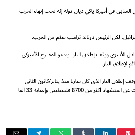
سابق في أميركا ياكي ديان قوله إنه يجب إنهاء الحرب
ائيل، لكن الرئيس دونالد ترامب سئم من الحرب.
دل الأسرى ووقف إطلاق النار، ويدعو المقترح الأميركي
 إطلاق النار الذي كان ساريا منذ يناير/كانون الثاني
واستأنفت عدوانها على غزة، مما أسفر من ذلك الوقت عن استشهاد أكثر من 8700 فلسطيني وإصابة 33 ألفا