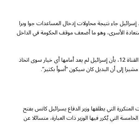
 إسرائيل جاء نتيجة محاولات إدخال المساعدات جوا وبرا
ستعادة الأسرى، وهو ما أضعف موقف الحكومة في الداخل
بدوره، أقر ألموغ بوكير، مراسل الشؤون السياسية في القناة 12، بأن إسرائيل لم يعد أمامها أي خيار سوى اتخاذ
مشيرا إلى أن البديل كان سيكون “أسوأ بكثير”.
مذيع قناة 13 على التهديدات المتكررة التي يطلقها وزير الدفاع يسرائيل كاتس بفتح
خامسة التي يُكرر فيها الوزير ذات العبارة، متسائلا عن