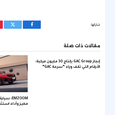
شاركها.
فيسبوك
تويتر
مقالات ذات صلة
إنجاز GAC Group بإنتاج 30 مليون مركبة:
الأرقام التي تقف وراء “سرعة GAC”
مميز وأداء استثن