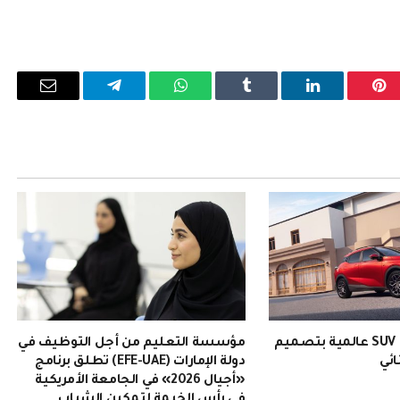
بينتيريست
لينكدإن
Tumblr
واتساب
تيلقرام
البريد
الإلكترو
EMZOOM: سيارة SUV عالمية بتصميم
مؤسسة التعليم من أجل التوظيف في
ائي
دولة الإمارات (EFE-UAE) تطلق برنامج
«أجيال 2026» في الجامعة الأمريكية
في رأس الخيمة لتمكين الشباب