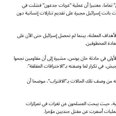
ق” تماما، معتبرا أن عملية “عربات جدعون” فشلت في
باتت إسرائيل مجبرة على تقديم تنازلات إنسانية دون
لأهداف المعلنة، بينما لم تحصل إسرائيل حتى الآن على
عادة المخطوفين.
 التحقيق الأولي في حادثة خان يونس، مشيرة إلى أن مقاومين نجحوا
ش، في تكرار لما وصفته بـ”الاختراقات المقلقة”.
به من وصف تلك الحالات بـ”الاقتراب”، موضحا أن
ة، حيث يبحث المسلحون عن ثغرات في تمركزات
لعمليات أسفرت عن مقتل جنديين مؤخرا.