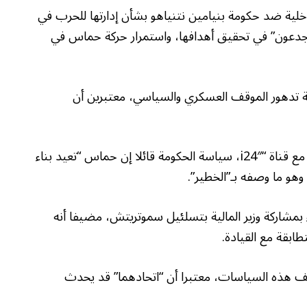
اخلية ضد حكومة بنيامين نتنياهو بشأن إدارتها للحرب في
جدعون” في تحقيق أهدافها، واستمرار حركة حماس في
لية تدهور الموقف العسكري والسياسي، معتبرين أن
وهاجم وزير الأمن القومي إيتمار بن غفير خلال مقابلة مع قناة “i24″، سياسة الحكومة قائلا إن حماس “تعيد بناء
وهو ما وصفه بـ”الخطير”.
بمشاركة وزير المالية بتسلئيل سموتريتش، مضيفا أنه
بقة مع القيادة.
 هذه السياسات، معتبرا أن “اتحادهما” قد يحدث