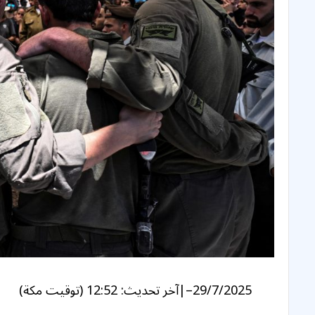
29/7/2025
–
|
آخر تحديث:
12:52 (توقيت مكة)