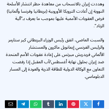
وهددت إيران بالانسحاب من معاهدة حظر انتشار الأسلحة
النووية إن أعادت الترويكا الأوروبية (بريطانيا وفرنسا وألمانيا)
فرض العقوبات الأممية عليها بموجب ما يعرف بـ”آلية
الزناد”.
والسبت الماضي، اتفق رئيس الوزراء البريطاني كير ستارمر
والرئيس الفرنسي إيمانويل ماكرون والمستشار
الألماني فريدريش ميرتس على إعادة عقوبات الأمم المتحدة
ضد إيران بحلول نهاية أغسطس/آب المقبل إذا رفضت
التعاون مع الوكالة الدولية للطاقة الذرية والعودة إلى المسار
الدبلوماسي.
فيسبوك
تويتر
بينتيريست
لينكدإن
Tumblr
واتساب
تيلقرام
البريد