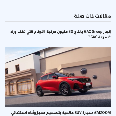
الإلكتر
مقالات ذات صلة
إنجاز GAC Group بإنتاج 30 مليون مركبة: الأرقام التي تقف وراء
“سرعة GAC”
EMZOOM: سيارة SUV عالمية بتصميم مميز وأداء استثنائي