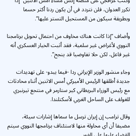
وكتب عراقجي على منصة إكس مساء أمس الاثنين “إذا
تكرر العدوان، فلن نتردد في أن يكون ردنا أكثر حسما
وبطريقة سيكون من المستحيل التستر عليها”.
وأضاف “إذا كانت هناك مخاوف من احتمال تحويل برنامجنا
النووي لأغراض غير سلمية، فقد أثبت الخيار العسكري أنه
غير فاعل، لكن حلا تفاوضيا قد ينجح”.
وجاء منشور الوزير الإيراني ردا -فيما يبدو- على تهديدات
جديدة أطلقها الرئيس الأميركي أمس الاثنين أثناء محادثات
مع رئيس الوزراء البريطاني كير ستارمر في منتجع تيرنبري
للغولف على الساحل الغربي لأسكتلندا.
وقال ترامب إن إيران ترسل ما سماها إشارات سيئة،
مضيفا أن أي محاولة منها لاستئناف برنامجها النووي سيتم
القضاء عليها على الفور.