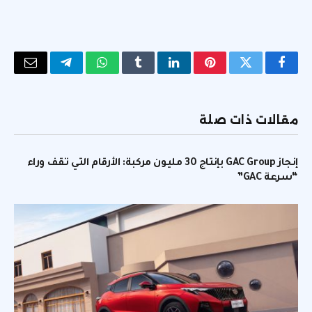
فيسبوك
تويتر
بينتيريست
لينكدإن
Tumblr
واتساب
تيلقرام
البريد
الإلكتر
مقالات ذات صلة
إنجاز GAC Group بإنتاج 30 مليون مركبة: الأرقام التي تقف وراء
“سرعة GAC”