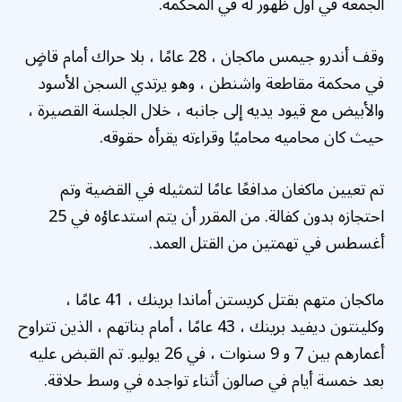
الجمعة في أول ظهور له في المحكمة.
وقف أندرو جيمس ماكجان ، 28 عامًا ، بلا حراك أمام قاضٍ
في محكمة مقاطعة واشنطن ، وهو يرتدي السجن الأسود
والأبيض مع قيود يديه إلى جانبه ، خلال الجلسة القصيرة ،
حيث كان محاميه محاميًا وقراءته يقرأه حقوقه.
تم تعيين ماكغان مدافعًا عامًا لتمثيله في القضية وتم
احتجازه بدون كفالة. من المقرر أن يتم استدعاؤه في 25
أغسطس في تهمتين من القتل العمد.
ماكجان متهم بقتل كريستن أماندا برينك ، 41 عامًا ،
وكلينتون ديفيد برينك ، 43 عامًا ، أمام بناتهم ، الذين تتراوح
أعمارهم بين 7 و 9 سنوات ، في 26 يوليو. تم القبض عليه
بعد خمسة أيام في صالون أثناء تواجده في وسط حلاقة.