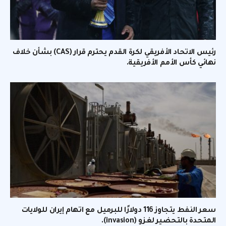
رئيس الاتحاد الأفريقي لكرة القدم يحترم قرار (CAS) بشأن خلاف
نهائي كأس الأمم الأفريقية.
سعر النفط يتجاوز 116 دولارًا للبرميل مع اتهام إيران للولايات
المتحدة بالتحضير لغزو (invasion).