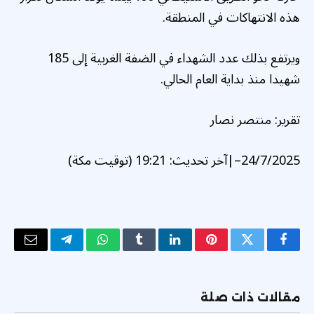
هذه الانتهاكات في المنطقة.
ويرتفع بذلك عدد الشهداء في الضفة الغربية إلى 185
شهيدا منذ بداية العام الحالي.
تقرير: منتصر نصار
24/7/2025
–
|
آخر تحديث:
19:21 (توقيت مكة)
فيسبوك
تويتر
بينتيريست
لينكدإن
Tumblr
واتساب
تيلقرام
البريد
الإلكتر
مقالات ذات صلة