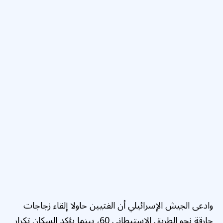
وادعى الجيش الإسرائيلي أن الفتيين حاولا إلقاء زجاجات
حارقة نحو الطريق الاستيطاني 60، بينما يؤكد السكان تكرار