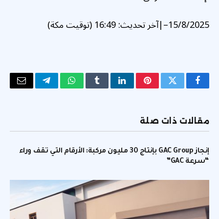
15/8/2025
–
|
آخر تحديث:
16:49 (توقيت مكة)
فيسبوك
تويتر
بينتيريست
لينكدإن
Tumblr
واتساب
تيلقرام
البريد
الإلكتر
مقالات ذات صلة
إنجاز GAC Group بإنتاج 30 مليون مركبة: الأرقام التي تقف وراء
“سرعة GAC”