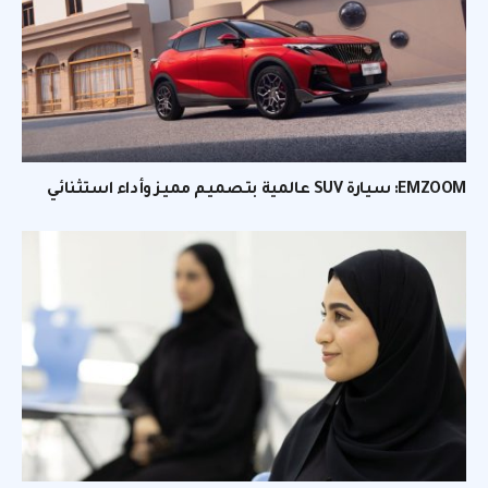
EMZOOM: سيارة SUV عالمية بتصميم مميز وأداء استثنائي