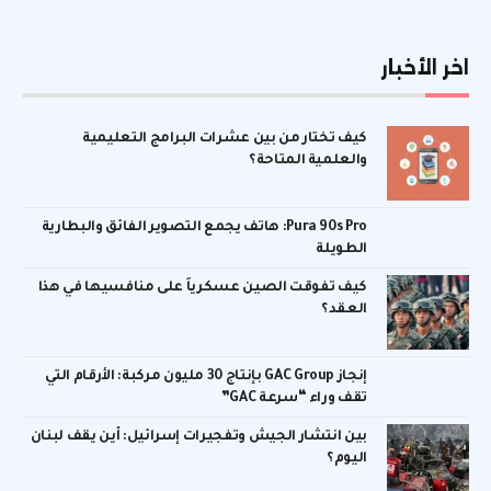
اخر الأخبار
كيف تختار من بين عشرات البرامج التعليمية
والعلمية المتاحة؟
Pura 90s Pro: هاتف يجمع التصوير الفائق والبطارية
الطويلة
كيف تفوقت الصين عسكرياً على منافسيها في هذا
العقد؟
إنجاز GAC Group بإنتاج 30 مليون مركبة: الأرقام التي
تقف وراء “سرعة GAC”
بين انتشار الجيش وتفجيرات إسرائيل: أين يقف لبنان
اليوم؟