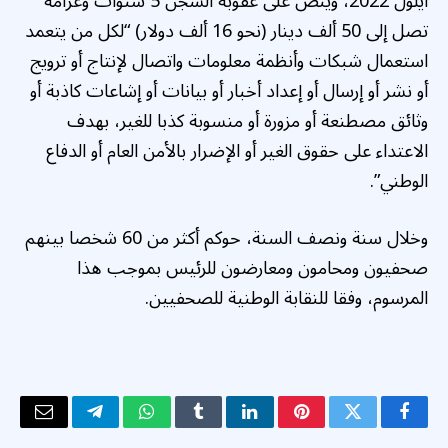
أيلول 2022، وينص على عقوبة السجن 5 سنوات وغرامة
تصل إلى 50 ألف دينار (نحو 16 ألف دولار) “لكل من يتعمد
استعمال شبكات وأنظمة معلومات واتصال لإنتاج أو ترويج
أو نشر أو إرسال أو إعداد أخبار أو بيانات أو إشاعات كاذبة أو
وثائق مصطنعة أو مزورة أو منسوبة كذبا للغير، بهدف
الاعتداء على حقوق الغير أو الإضرار بالأمن العام أو الدفاع
الوطني”.
وخلال سنة ونصف السنة، حوكم أكثر من 60 شخصا بينهم
صحفيون ومحامون ومعارضون للرئيس بموجب هذا
المرسوم، وفقا للنقابة الوطنية للصحفيين.
فيسبوك
تويتر
بينتيريست
لينكدإن
Tumblr
واتساب
تيلقرام
البريد