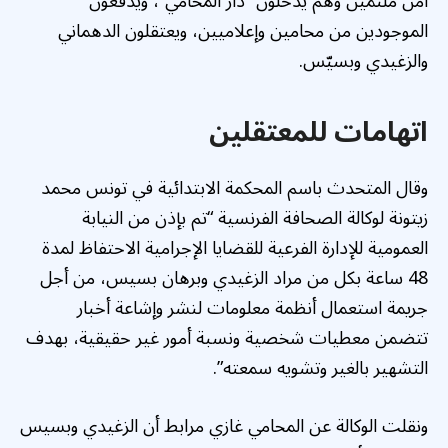
أمن ملثّمين وهم يدخلون “دار المحامي”، ويدفعون
الموجودين من محامين وإعلاميين، ويعتقلون الدهماني
والزغيدي وبسيّس.
اتهامات للمعتقلين
وقال المتحدث باسم المحكمة الابتدائية في تونس محمد
زيتونة لوكالة الصحافة الفرنسية “تم بإذن من النيابة
العمومية للإدارة الفرعية للقضايا الإجرامية الاحتفاظ لمدة
48 ساعة بكل من مراد الزغيدي وبرهان بسيس، من أجل
جريمة استعمال أنظمة معلومات لنشر وإشاعة أخبار
تتضمن معطيات شخصية ونسبة أمور غير حقيقية، بهدف
التشهير بالغير وتشويه سمعته”.
ونقلت الوكالة عن المحامي غازي مرابط أن الزغيدي وبسيس