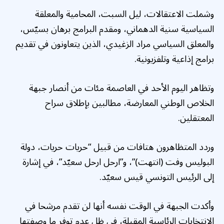
وشملت الاعتقالات، ليل السبت، المحامية والمعلقة
السياسية سنية الدهماني، ومقدم البرامج برهان بسيّس،
والمعلق السياسي مراد الزغيدي، الذين يتعاونون في تقديم
برامج إذاعية وتلفزيونية.
وتظاهر اليوم الأحد في العاصمة مئات من أنصار جبهة
الخلاص الوطني المعارضة، مطالبين بإطلاق سراح
المعتقلين.
وردد المتظاهرون هتافات من قبيل “حريات حريات، دولة
البوليس وفت (انتهت)”، و”ارحل ارحل سعيّد”، في إشارة
إلى الرئيس التونسي قيس سعيّد.
وأكدت الجبهة في الوقت نفسه أنها لن تقدم مرشحا في
الانتخابات الرئاسية المقبلة، في ظل عدم توفر ما وصفتها