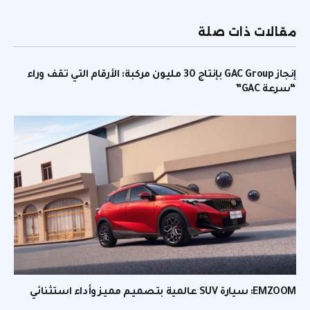
الإلكتر
مقالات ذات صلة
إنجاز GAC Group بإنتاج 30 مليون مركبة: الأرقام التي تقف وراء
“سرعة GAC”
EMZOOM: سيارة SUV عالمية بتصميم مميز وأداء استثنائي