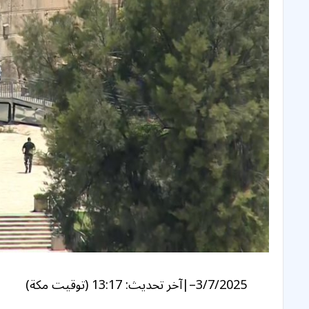
3/7/2025
–
|
آخر تحديث:
13:17 (توقيت مكة)