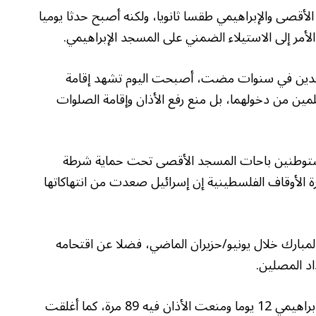
لأقصى والإبراهيمي طقسا ثانويا، ولكنه أصبح حدثا يوميا
سجدين في سنوات مضت، أصبحت اليوم تشهد إقامة
ين من دخولهما، بل منع رفع الأذان وإقامة الصلوات
ستوطنين باحات المسجد الأقصى تحت حماية شرطة
رة الأوقاف الفلسطينية إن إسرائيل صعدت من انتهاكاتها
مسجد الأقصى المبارك خلال يونيو/حزيران الماضي، فضلا عن اقتحامه
اد المصلين.
وفي الشهر نفسه، أغلقت قوات الاحتلال المسجد الإبراهيمي 12 يوما ومنعت الأذان فيه 89 مرة، كما أغلقت