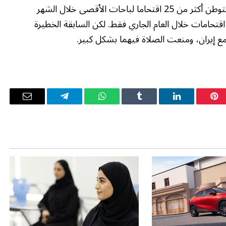
وخلال الشهور الـ20 الماضية، نفذ أكثر من 3500 مستوطن أكثر من 25 اقتحاما لباحات الأقصى خلال الشهر
ف مستوطن بتنفيذ اقتحامات خلال العام الجاري فقط. لكن السابقة الخطيرة
ع إيران، ومنعت الصلاة فيهما بشكل كبير.
بينتيريست
لينكدإن
Tumblr
واتساب
تيلقرام
البريد
الإلكترو