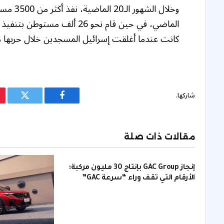
الماضي، في حين قام نحو 26 أل
كانت عندما أغلقت إسرائيل المسجدين خلال حربها م
شاركها.
فيسبوك
تويتر
مقالات ذات صلة
إنجاز GAC Group بإنتاج 30 مليون مركبة:
الأرقام التي تقف وراء “سرعة GAC”