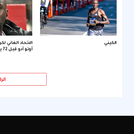
الكيني
الاتحاد الغاني لك
أوتو آدو قبل 72 يومًا من (كأس العالم).
اتر