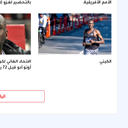
الأمم الأفريقية.
بالتحضير لغزو (invasion).
الكيني
الاتحاد الغاني لك
أوتو آدو قبل 72 يومًا من (كأس العالم).
اتر