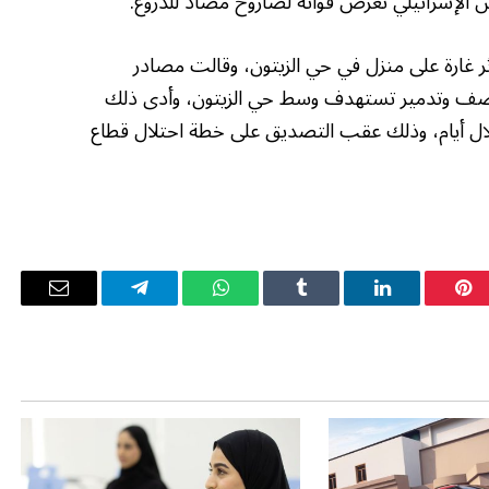
 الإسرائيلي تعرض قواته لصاروخ مضاد للدروع.
ثر غارة على منزل في حي الزيتون، وقالت مصادر
 قصف وتدمير تستهدف وسط حي الزيتون، وأدى ذلك
المنطقة ذاتها خلال أيام، وذلك عقب التصديق على خطة احتلال قطاع
بينتيريست
لينكدإن
Tumblr
واتساب
تيلقرام
البريد
الإلكترو