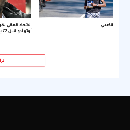
الكيني
الاتحاد الغاني لك
أوتو آدو قبل 72 يومًا من (كأس العالم).
اتر