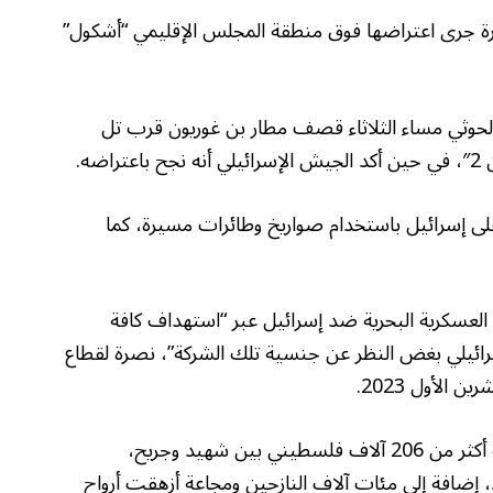
يرة جرى اعتراضها فوق منطقة المجلس الإقليمي “أشكول”
 الحوثي مساء الثلاثاء قصف مطار بن غوريون قرب تل
ه.
ى إسرائيل باستخدام صواريخ وطائرات مسيرة، كما
العسكرية البحرية ضد إسرائيل عبر “استهداف كافة
إسرائيلي بغض النظر عن جنسية تلك الشركة”، نصرة لقطاع
وتواصل إسرائيل بدعم أميركي حربها على غزة، مخلفة أكثر من 206 آلاف فلسطيني بين شهيد وجريح،
، وما يزيد على 10 آلاف مفقود، إضافة إلى مئات آلاف النازحين ومجاعة أزهقت أرواح