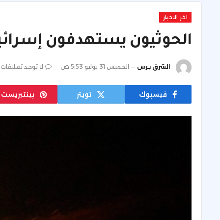
اخر الاخبار
الحوثيون يستهدفون إسرائيل بـ5 مس
الشرق برس
الخميس 31 يوليو 5:53 ص
لا توجد تعليقات
فيسبوك
تويتر
بينتيريست