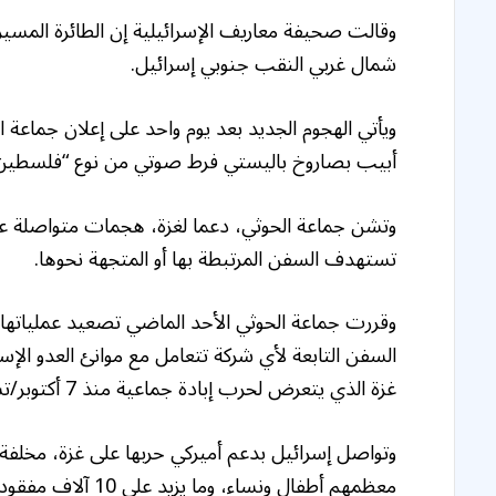
وقالت صحيفة معاريف الإسرائيلية إن الطائرة المس
شمال غربي النقب جنوبي إسرائيل.
ويأتي الهجوم الجديد بعد يوم واحد على إعلان جماعة
أبيب بصاروخ باليستي فرط صوتي من نوع “فلسطين 2″، في حين أكد الجيش الإسرائيلي أنه نجح باعتراض
وتشن جماعة الحوثي، دعما لغزة، هجمات متواصلة عل
تستهدف السفن المرتبطة بها أو المتجهة نحوها.
وقررت جماعة الحوثي الأحد الماضي تصعيد عملياتها 
السفن التابعة لأي شركة تتعامل مع موانئ العدو ال
غزة الذي يتعرض لحرب إبادة جماعية منذ 7 أكتوبر/تشرين الأول 2023.
معظمهم أطفال ونساء