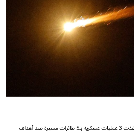
أعلنت جماعة الحوثي في اليمن، مساء الأربعاء، أنها نفذت 3 عمليات عسكرية بـ5 طائرات مسيرة ضد أهداف