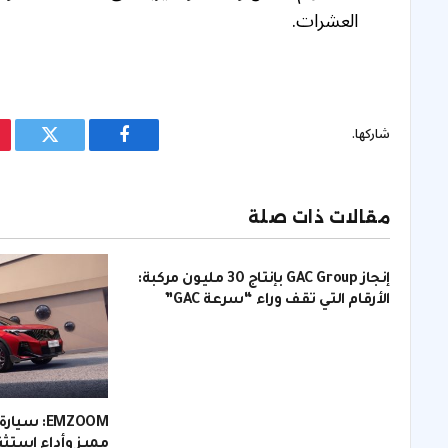
العشرات.
شاركها.
فيسبوك
تويتر
مقالات ذات صلة
إنجاز GAC Group بإنتاج 30 مليون مركبة:
الأرقام التي تقف وراء “سرعة GAC”
مميز وأداء استثن