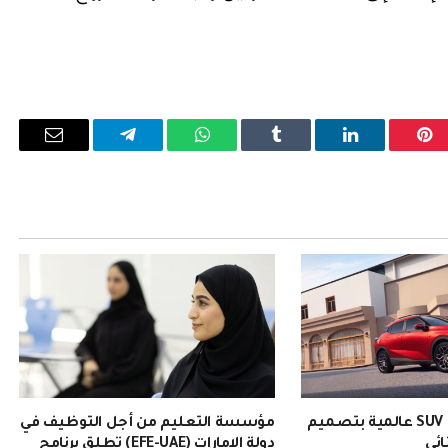
بينتيريست
لينكدإن
Tumblr
واتساب
تيلقرام
البريد
الإلكترو
EMZOOM: سيارة SUV عالمية بتصميم
مؤسسة التعليم من أجل التوظيف في
ائي
دولة الإمارات (EFE-UAE) تطلق برنامج