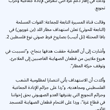
وذلك في إطار دعم غزة التي تتعرض لإبادة جماعية وحرب
تجويع.
وقالت قناة المسيرة التابعة للجماعة: القوات المسلحة
(التابعة للحوثي) تعلن استهداف مطار اللد (بن غوريون) في
يافا المحتلة (تل أبيب) بصاروخ فرط صوتي نوع فلسطين 2.
وأشارت إلى أن العملية حققت هدفها بنجاح، و”تسببت في
هروع ملايين من قطعان الصهاينة الغاصبين إلى الملاجئ،
وتوقف حركة المطار”.
وأكدت أن الاستهداف يأتي انتصارا لمظلومية الشعب
الفلسطيني ومجاهديه، و”ردا على جرائم الإبادة الجماعية
وجرائم التجويع التي يقترفها العدو الصهيوني بحق إخواننا
في قطاع غزة”، وردا على اقتحام قطعان الصهاينة للمسجد
الأقصى.