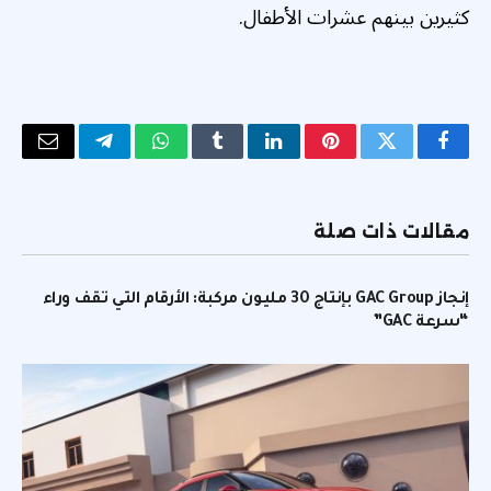
كثيرين بينهم عشرات الأطفال.
فيسبوك
تويتر
بينتيريست
لينكدإن
Tumblr
واتساب
تيلقرام
البريد
الإلكتر
مقالات ذات صلة
إنجاز GAC Group بإنتاج 30 مليون مركبة: الأرقام التي تقف وراء
“سرعة GAC”