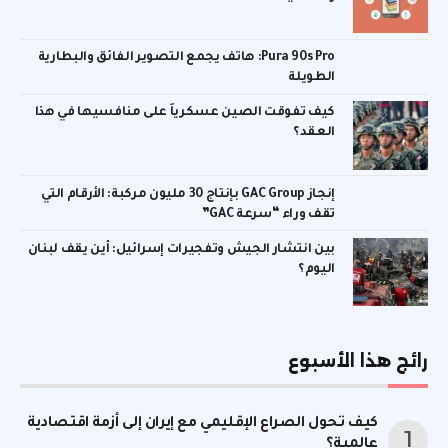
Pura 90s Pro: هاتف يجمع التصوير الفائق والبطارية
الطويلة
كيف تفوقت الصين عسكرياً على منافسيها في هذا
العقد؟
إنجاز GAC Group بإنتاج 30 مليون مركبة: الأرقام التي
تقف وراء “سرعة GAC”
بين انتشار الجيش وتفجيرات إسرائيل: أين يقف لبنان
اليوم؟
رائج هذا الأسبوع
كيف تحول الصراع الإقليمي مع إيران إلى أزمة اقتصادية
عالمية؟