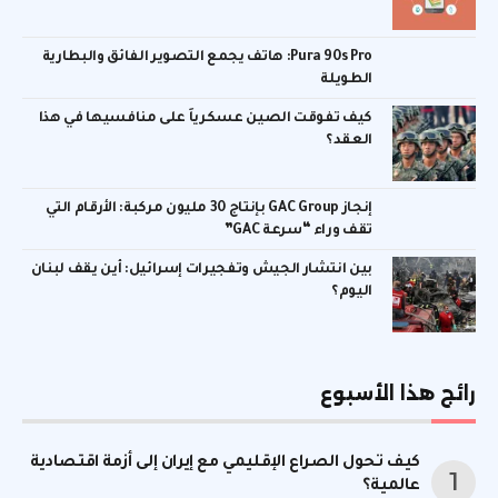
Pura 90s Pro: هاتف يجمع التصوير الفائق والبطارية
الطويلة
كيف تفوقت الصين عسكرياً على منافسيها في هذا
العقد؟
إنجاز GAC Group بإنتاج 30 مليون مركبة: الأرقام التي
تقف وراء “سرعة GAC”
بين انتشار الجيش وتفجيرات إسرائيل: أين يقف لبنان
اليوم؟
رائج هذا الأسبوع
كيف تحول الصراع الإقليمي مع إيران إلى أزمة اقتصادية
عالمية؟