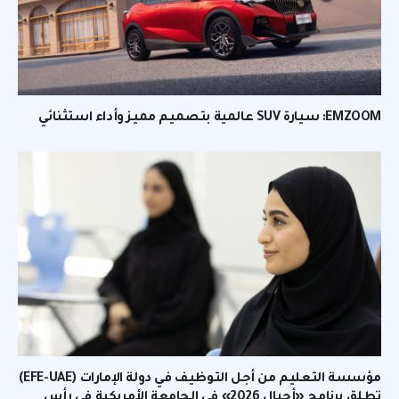
EMZOOM: سيارة SUV عالمية بتصميم مميز وأداء استثنائي
مؤسسة التعليم من أجل التوظيف في دولة الإمارات (EFE-UAE)
تطلق برنامج «أجيال 2026» في الجامعة الأمريكية في رأس