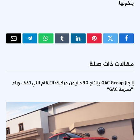
ينفونها.
فيسبوك
تويتر
بينتيريست
لينكدإن
Tumblr
واتساب
تيلقرام
البريد
الإلكتر
مقالات ذات صلة
إنجاز GAC Group بإنتاج 30 مليون مركبة: الأرقام التي تقف وراء
“سرعة GAC”