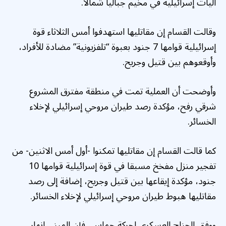
آليات إسرائيلية في مخيم جباليا شمالا.
وقالت القسام إن مقاتليها استهدفوا أمس الثلاثاء قوة
إسرائيلية قوامها 7 جنود بعبوة “تلفزيونية” مضادة للأفراد،
وأوقعوهم بين قتيل وجريح.
وأوضحت أن العملية تمت في منطقة مفترق المشروع
شرقي رفح، مؤكدة رصد طيران مروحي إسرائيلي لإخلاء
الخسائر.
كما قالت القسام إن مقاتليها تمكنوا -أول أمس الاثنين- من
تفجير منزل مفخخ مسبقا في قوة إسرائيلية قوامها 10
جنود، مؤكدة إيقاعها بين قتيل وجريح، إضافة إلى رصد
مقاتليها هبوط طيران مروحي إسرائيلي لإخلاء الخسائر.
ووفق الجناح العسكري لحركة حماس، فإن المبنى انهار