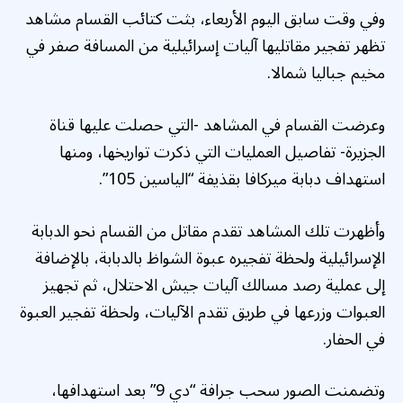
وفي وقت سابق اليوم الأربعاء، بثت كتائب القسام مشاهد
تظهر تفجير مقاتليها آليات إسرائيلية من المسافة صفر في
مخيم جباليا شمالا.
وعرضت القسام في المشاهد -التي حصلت عليها قناة
الجزيرة- تفاصيل العمليات التي ذكرت تواريخها، ومنها
استهداف دبابة ميركافا بقذيفة “الياسين 105”.
وأظهرت تلك المشاهد تقدم مقاتل من القسام نحو الدبابة
الإسرائيلية ولحظة تفجيره عبوة الشواظ بالدبابة، بالإضافة
إلى عملية رصد مسالك آليات جيش الاحتلال، ثم تجهيز
العبوات وزرعها في طريق تقدم الآليات، ولحظة تفجير العبوة
في الحفار.
وتضمنت الصور سحب جرافة “دي 9” بعد استهدافها،