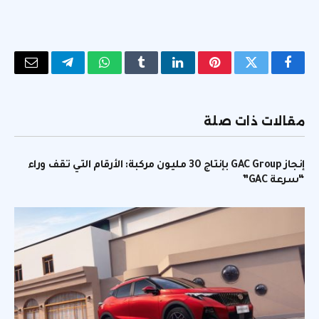
فيسبوك
تويتر
بينتيريست
لينكدإن
Tumblr
واتساب
تيلقرام
البريد
الإلكتر
مقالات ذات صلة
إنجاز GAC Group بإنتاج 30 مليون مركبة: الأرقام التي تقف وراء
“سرعة GAC”