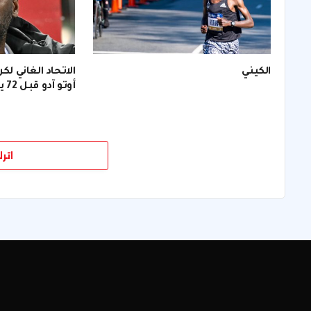
الكيني
الاتحاد الغاني لك
أوتو آدو قبل 72 يومًا من (كأس العالم).
اتر