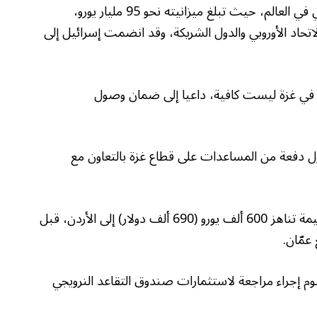
وبرنامج “هورايزون أوروبا” من أكبر برامج البحث العلمي في العالم، حيث تبلغ ميزانيته نحو 95 مليار يورو،
اتحاد الأوروبي والدول الشريكة، وقد انضمت إسرائيل إلى
جوي في غزة ليست كافية، داعيا إلى ضمان وصول
ل دفعة من المساعدات على قطاع غزة بالتعاون مع
وحملت طائرة بلجيكية معدات طبية ومواد غذائية بقيمة تناهز 600 ألف يورو (690 ألف دولار) إلى الأردن، قبل
عمّان.
ليوم إجراء مراجعة لاستثمارات صندوق التقاعد النرويجي