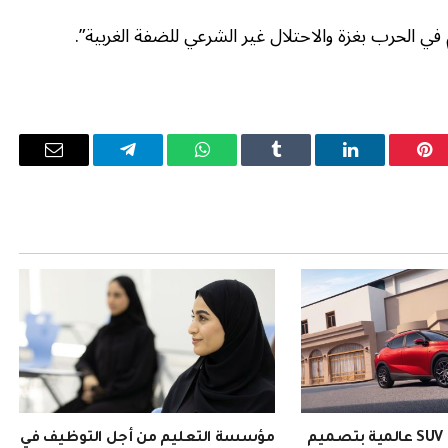
الحرب بغزة والاحتلال غير الشرعي للضفة الغربية”.
بينتيريست
لينكدإن
Tumblr
واتساب
تيلقرام
البريد
الإلكترو
EMZOOM: سيارة SUV عالمية بتصميم
مؤسسة التعليم من أجل التوظيف في