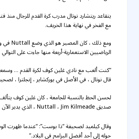
مع الفخر في نهاية هذا الخريف.
ومع ذلك ،
الرياضيين الاستعمارية-أربعة منها جاءت على التوالي من 2021-24-في المقام ا
“كنت ألعب مع نادي غلين كوف لكرة القدم … وسمعت 
قال نوتال ، في الأصل في يوركشاير ، إنجلترا ، لصحيفة 
صديق Nuttall ، Jim Kilmeade ، الذي يدير الآن American Soccer Club خارج مجال مدرسة Nassau.
حوله إلى أحد أفضل البرامج في البلاد.”