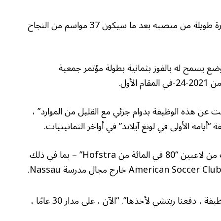
يتقاعد ريتشارد نوتال مدرب كرة القدم للرجال منذ فترة طويلة من منصبه بعد ما سيكون 37 مواسم من النجاح
 كان المصير هو الذي وضع Nuttall في وضع يسمح له بالفوز بثمانية بطولة مؤتمر جمعية
لأول.
عن هذه الوظيفة بدوام جزئي مع القليل من الموارد” ،
“أيامه الأولى في لونغ آيلاند” في أواخر الثمانينيات.
لحسن الحظ بالنسبة للجامعة ، كان غلين كوف يتألف من لاعبين “80 في المائة من Hofstra” – بما في ذلك
وقال كيلميد لصحيفة “ذا بوست”: “عندما ظهرت الوظيفة ، دفعنا ريتشي لأخذها”. “الآن ، على مدار 30 عامًا ،