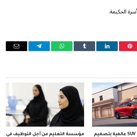
سرة الحكيمة.
بينتيريست
لينكدإن
Tumblr
واتساب
تيلقرام
البريد
الإلكترو
EMZOOM: سيارة SUV عالمية بتصميم
مؤسسة التعليم من أجل التوظيف في