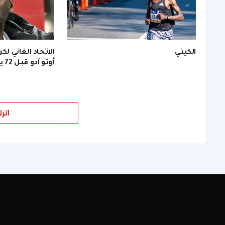
الكيني
الاتحاد الغاني لك
أوتو آدو قبل 72 يومًا من (كأس العالم).
اتر