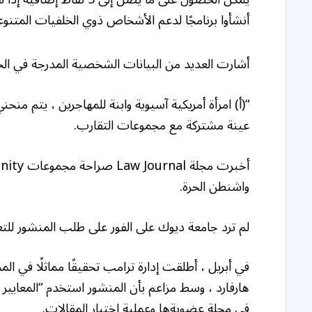
أنشأوا برنامجًا لدعم الأشخاص ذوي الخلفيات المتنوع
أشارت العديد من البيانات الشخصية المدرجة في الحز
“(أ) امرأة أمريكية آسيوية وابنة للمهاجرين ، يتم منح
عينة مشتركة مع مجموعات التقارب.
واشنطن الحرة.
لم ترد جامعة ديوك على الفور على طلب المنشور للتع
في أبريل ، أطلقت إدارة ترامب تحقيقًا مماثلًا في ال
هارفارد ، وسط مزاعم بأن المنشور استخدم “المعايير الق
في مجلة عضويةها وعملية اختيار المقالات.