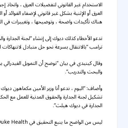
الاستخدام غير القانوني لتفضيلات العرق ، واتخاذ إج
العرق أو الإثنية بشكل غير قانوني لإضفاء الفوائد أو ا
هناك تأكيدات واضحة ، وتوضيحها ، وتغييرات في 
تدعو الأخطاء كذلك ديوك إلى إنشاء “لجنة الجدارة وال
ترامب “بالانتقال بسرعة نحو حل متبادل لانتهاكات ا
وقال كينيدي في بيان “نوضح أن التمويل الفيدرالي ي
والبحث والتدريب”.
وأضاف: “اليوم ، ندعو أنا وزير الأمين مكماهون ديوك
تشكيل لجنة الجدارة والحقوق المدنية للعمل مع الحكوم
الجدارة في ديوك هيلث”.
ليس من الواضح ما ينبع التحقيق في Duke Health.