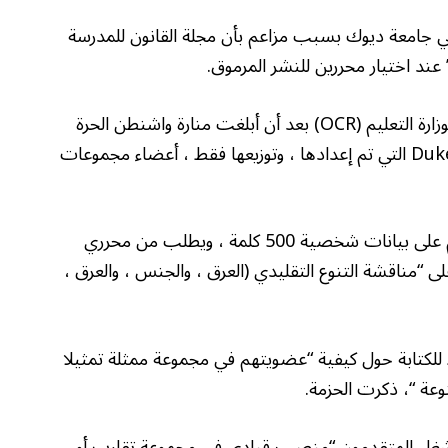
 في جامعة ديوك بسبب مزاعم بأن مجلة القانون للمدرسة
عند اختيار محررين للنشر المرموق.
بدأ التحقيق من قبل مكتب الحقوق المدنية التابعة لوزارة التعليم (OCR) بعد أن أبلغت منارة واشنطن الحرة
الشهر الماضي عن حزمة يزعم مجلة Duke Law Journal التي تم إعدادها ، وتوزيعها فقط ، أعضاء مجموعات
أوضحت الحزمة التقييم الذي سيتم استخدامه للحكم على بيانات شخصية 500 كلمة ، ويطلب من محرري
 “مناقشة التنوع التقليدي (العرق ، والجنس ، والعرق ،
قدمين الحصول على ما يصل إلى 10 نقاط للكتابة حول كيفية “عضويتهم في مجموعة ممثلة تمثيلا
عة “، ذكرت الحزمة.
إلى 5 نقاط إضافية إذا شغل المتقدمون “منصب قيادي في مجموعة تقارب أو