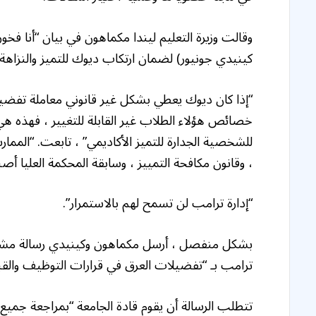
وقالت وزيرة التعليم ليندا مكماهون في بيان “أنا فخو
كينيدي جونيور) لضمان ارتكاب ديوك للتميز والنزاهة و
“إذا كان ديوك يعطي بشكل غير قانوني معاملة تفضيلية
خصائص هؤلاء الطلاب غير القابلة للتغيير ، فهذه هي
للشخصية الجدارة للتميز الأكاديمي” ، تابعت. “المم
، وقانون مكافحة التمييز ، وسابقة المحكمة العليا أ
“إدارة ترامب لن تسمح لهم بالاستمرار”.
بشكل منفصل ، أرسل مكماهون وكينيدي رسالة مشتركة
ترامب بـ “تفضيلات العرق في قرارات التوظيف والقبول 