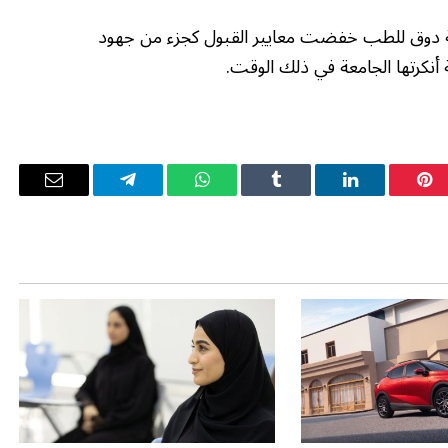
لية دوق للطب خفضت معايير القبول كجزء من جهود
بينتيريست
لينكدإن
Tumblr
واتساب
تيلقرام
البريد
الإلكترو