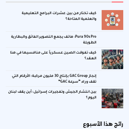
كيف تختار من بين عشرات البرامج التعليمية
والعلمية المتاحة؟
Pura 90s Pro: هاتف يجمع التصوير الفائق والبطارية
الطويلة
كيف تفوقت الصين عسكرياً على منافسيها في هذا
العقد؟
إنجاز GAC Group بإنتاج 30 مليون مركبة: الأرقام التي
تقف وراء “سرعة GAC”
بين انتشار الجيش وتفجيرات إسرائيل: أين يقف لبنان
اليوم؟
رائج هذا الأسبوع