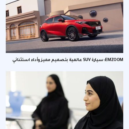
EMZOOM: سيارة SUV عالمية بتصميم مميز وأداء استثنائي