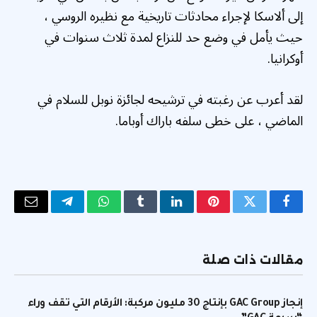
إلى ألاسكا لإجراء محادثات تاريخية مع نظيره الروسي ،
حيث يأمل في وضع حد للنزاع لمدة ثلاث سنوات في
أوكرانيا.
لقد أعرب عن رغبته في ترشيحه لجائزة نوبل للسلام في
الماضي ، على خطى سلفه باراك أوباما.
فيسبوك
تويتر
بينتيريست
لينكدإن
Tumblr
واتساب
تيلقرام
البريد
الإلكتر
مقالات ذات صلة
إنجاز GAC Group بإنتاج 30 مليون مركبة: الأرقام التي تقف وراء