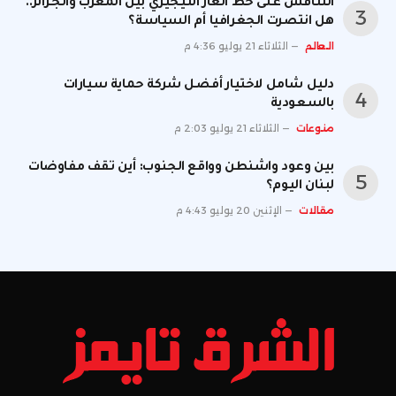
التنافس على خط الغاز النيجيري بين المغرب والجزائر..
هل انتصرت الجغرافيا أم السياسة؟
العالم
الثلاثاء 21 يوليو 4:36 م
دليل شامل لاختيار أفضل شركة حماية سيارات
بالسعودية
منوعات
الثلاثاء 21 يوليو 2:03 م
بين وعود واشنطن وواقع الجنوب: أين تقف مفاوضات
لبنان اليوم؟
مقالات
الإثنين 20 يوليو 4:43 م