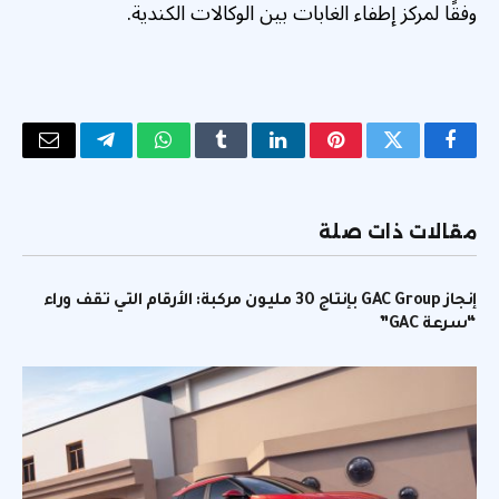
وفقًا لمركز إطفاء الغابات بين الوكالات الكندية.
فيسبوك
تويتر
بينتيريست
لينكدإن
Tumblr
واتساب
تيلقرام
البريد
الإلكتر
مقالات ذات صلة
إنجاز GAC Group بإنتاج 30 مليون مركبة: الأرقام التي تقف وراء
“سرعة GAC”