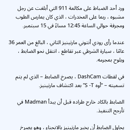
ورد أحد الضباط على مكالمة 911 التي أبلغت عن رجل
مشبوه ، ربما على المخدرات ، الذي كان يمارس الطوب
ومجرفة حوالي الساعة 12:45 مساءً في 15 سبتمبر.
عندما رأى رودي أنتوني مارتينيز الثاني ، البالغ من العمر 36
عامًا ، سيارة الشرطي عبر تقاطع ، انتقل نحو الضابط ،
ويلوح بمجرمه.
في لقطات DashCam ، يصرخ الضابط – الذي لم يتم
تسميته – “أوه S -T” بعد اكتشاف مارتينيز.
الضابط بالكاد خارج طراده قبل أن يبدأ Madman في
تأرجح التنفيذ.
يحاول الضابط أن يخبر مارتينيز بالانحناء ، وهو يصرخ