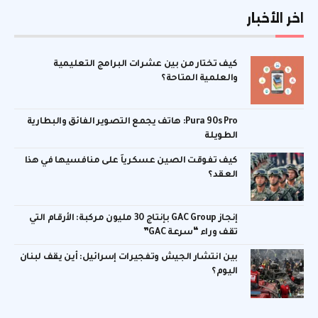
اخر الأخبار
كيف تختار من بين عشرات البرامج التعليمية
والعلمية المتاحة؟
Pura 90s Pro: هاتف يجمع التصوير الفائق والبطارية
الطويلة
كيف تفوقت الصين عسكرياً على منافسيها في هذا
العقد؟
إنجاز GAC Group بإنتاج 30 مليون مركبة: الأرقام التي
تقف وراء “سرعة GAC”
بين انتشار الجيش وتفجيرات إسرائيل: أين يقف لبنان
اليوم؟