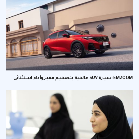
EMZOOM: سيارة SUV عالمية بتصميم مميز وأداء استثنائي