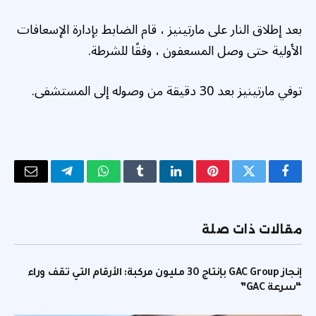
بعد إطلاق النار على مارتينيز ، قام الضابط بإدارة الإسعافات
الأولية حتى وصل المسعفون ، وفقًا للشرطة.
توفي مارتينيز بعد 30 دقيقة من وصوله إلى المستشفى.
فيسبوك
تويتر
بينتيريست
لينكدإن
Tumblr
واتساب
تيلقرام
البريد
الإلكتر
مقالات ذات صلة
إنجاز GAC Group بإنتاج 30 مليون مركبة: الأرقام التي تقف وراء
“سرعة GAC”