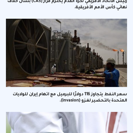
رئيس الاتحاد الأفريقي لكرة القدم يحترم قرار (CAS) بشأن خلاف
نهائي كأس الأمم الأفريقية.
سعر النفط يتجاوز 116 دولارًا للبرميل مع اتهام إيران للولايات
المتحدة بالتحضير لغزو (invasion).