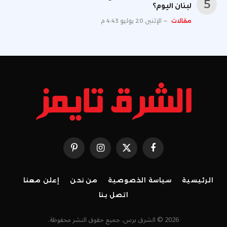
لبنان اليوم؟
مقالات
الإثنين 20 يوليو 4:43 م
فيسبوك
X
الانستغرام
بينتيريست
(Twitter)
الرئيسية
سياسة الخصوصية
من نحن
إعلن معنا
اتصل بنا
2026 © الشرق برس. جميع حقوق النشر محفوظة.