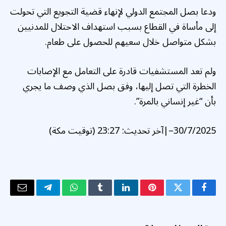
ودعا بصل المجتمع الدولي لإنهاء قضية التجويع التي تحولت
إلى مأساة في القطاع بسبب استهداف الاحتلال للمدنيين
بشكل متواصل خلال سعيهم للحصول على طعام.
ولم تعد المستشفيات قادرة على التعامل مع الإصابات
الخطرة التي تصل إليها، وفق بصل الذي وصف ما يجري
بأن “غير إنساني بالمرة”.
30/7/2025
–
|
آخر تحديث:
23:27 (توقيت مكة)
فيسبوك
تويتر
بينتيريست
لينكدإن
Tumblr
واتساب
تيلقرام
البريد
الإلكتر