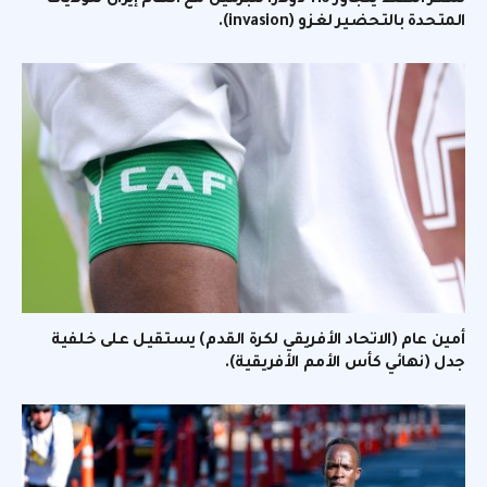
سعر النفط يتجاوز 116 دولارًا للبرميل مع اتهام إيران للولايات
المتحدة بالتحضير لغزو (invasion).
أمين عام (الاتحاد الأفريقي لكرة القدم) يستقيل على خلفية
جدل (نهائي كأس الأمم الأفريقية).