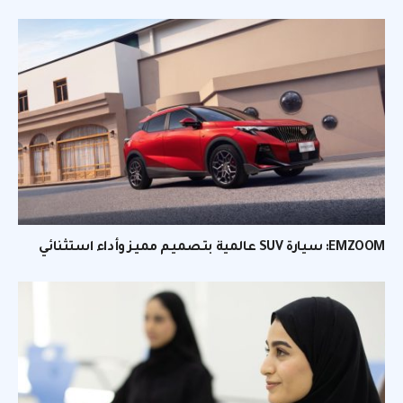
EMZOOM: سيارة SUV عالمية بتصميم مميز وأداء استثنائي