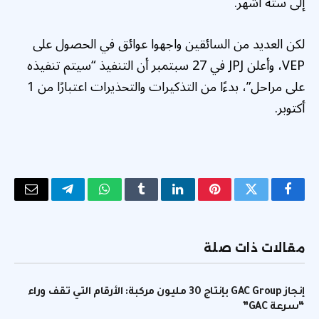
إلى ستة أشهر.
لكن العديد من السائقين واجهوا عوائق في الحصول على
VEP، وأعلن JPJ في 27 سبتمبر أن التنفيذ “سيتم تنفيذه
على مراحل”، بدءًا من التذكيرات والتحذيرات اعتبارًا من 1
أكتوبر.
فيسبوك
تويتر
بينتيريست
لينكدإن
Tumblr
واتساب
تيلقرام
البريد
الإلكتر
مقالات ذات صلة
إنجاز GAC Group بإنتاج 30 مليون مركبة: الأرقام التي تقف وراء
“سرعة GAC”