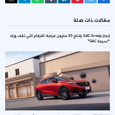
فيسبوك
تويتر
بينتيريست
لينكدإن
Tumblr
واتساب
تيلقرام
البريد
الإلكتر
مقالات ذات صلة
إنجاز GAC Group بإنتاج 30 مليون مركبة: الأرقام التي تقف وراء
“سرعة GAC”