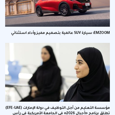
EMZOOM: سيارة SUV عالمية بتصميم مميز وأداء استثنائي
مؤسسة التعليم من أجل التوظيف في دولة الإمارات (EFE-UAE)
تطلق برنامج «أجيال 2026» في الجامعة الأمريكية في رأس