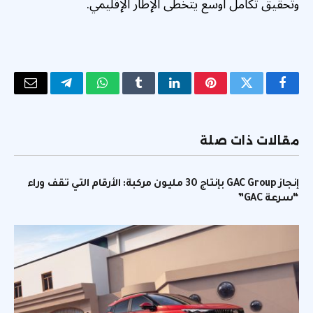
وتحقيق تكامل أوسع يتخطى الإطار الإقليمي.
فيسبوك
تويتر
بينتيريست
لينكدإن
Tumblr
واتساب
تيلقرام
البريد
الإلكتر
مقالات ذات صلة
إنجاز GAC Group بإنتاج 30 مليون مركبة: الأرقام التي تقف وراء
“سرعة GAC”