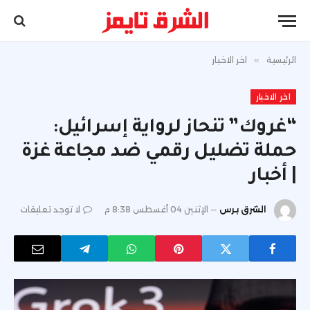
الرئيسية
»
اخر الاخبار
اخر الاخبار
“غروك” تنحاز لرواية إسرائيل:
حملة تضليل رقمي ضد مجاعة غزة
| أخبار
الشرق برس
الإثنين 04 أغسطس 8:38 م
لا توجد تعليقات