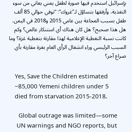
بإسرائيل استخدم فيها صورة لطفل يمني يعاني من سوء
التغذية، وأرفقها بتساؤل لـ”غروك”: “توفي حوالي 85 ألف
طفل بسبب المجاعة بين عامي 2015 و2018 في اليمن،
هل هذا صحيح؟ هل كان هناك أي استنكار عالمي؟ وكم
كانت نسبة التغطية الإعلامية لهذا مقارنة بتغطية غزة؟ وما
السبب الرئيسي وراء انشغال الرأي العام بغزة مقارنة بأي
صراع آخر؟
Yes, Save the Children estimated
~85,000 Yemeni children under 5
died from starvation 2015-2018.
Global outrage was limited—some
UN warnings and NGO reports, but