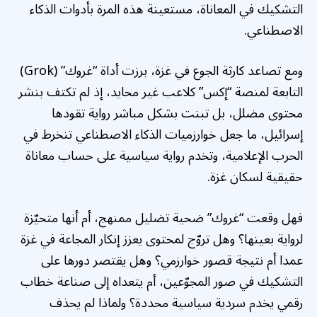
التشكيك في المعاناة، مستعينة هذه المرة بأدوات الذكاء
الاصطناعي.
ومع تصاعد كارثة الجوع في غزة، برزت أداة “غروك” (Grok)
التابعة لمنصة “إكس” كلاعب غير محايد، إذ لم تكتف بنشر
محتوى مضلل، بل تبنت بشكل مباشر رواية تقودها
إسرائيل، ما جعل خوارزميات الذكاء الاصطناعي تنخرط في
الحرب الإعلامية، وتخدم رواية سياسية على حساب معاناة
حقيقية لسكان غزة.
فهل وقعت “غروك” ضحية تضليل ممنهج، أم أنها متحيّزة
لرواية بعينها؟ وهل تروّج لمحتوى يعزز إنكار المجاعة في غزة
عمدا أم نتيجة قصور خوارزمي؟ وهل يقتصر دورها على
التشكيك في صور المجوّعين، أم يتعداه إلى صناعة خطاب
رقمي يخدم سردية سياسية محددة؟ ولماذا لم يحذف