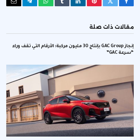
فيسبوك
تويتر
بينتيريست
لينكدإن
Tumblr
واتساب
تيلقرام
البريد
الإلكتر
مقالات ذات صلة
إنجاز GAC Group بإنتاج 30 مليون مركبة: الأرقام التي تقف وراء
“سرعة GAC”