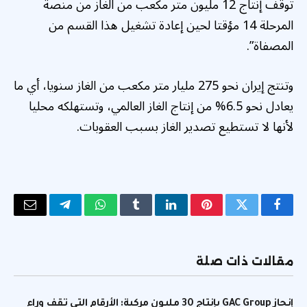
توقف إنتاج 12 مليون متر مكعب من الغاز من منصة
المرحلة 14 مؤقتا لحين إعادة تشغيل هذا القسم من
المصفاة”.
وتنتج إيران نحو 275 مليار متر مكعب من الغاز سنويا، أي ما
يعادل نحو 6.5% من إنتاج الغاز العالمي، وتستهلكه محليا
لأنها لا تستطيع تصدير الغاز بسبب العقوبات.
فيسبوك
تويتر
بينتيريست
لينكدإن
Tumblr
واتساب
تيلقرام
البريد
الإلكتر
مقالات ذات صلة
إنجاز GAC Group بإنتاج 30 مليون مركبة: الأرقام التي تقف وراء