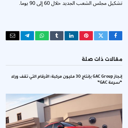
تشكيل مجلس الشعب الجديد خلال 60 إلى 90 يوما.
فيسبوك
تويتر
بينتيريست
لينكدإن
Tumblr
واتساب
تيلقرام
البريد
الإلكتر
مقالات ذات صلة
إنجاز GAC Group بإنتاج 30 مليون مركبة: الأرقام التي تقف وراء
“سرعة GAC”