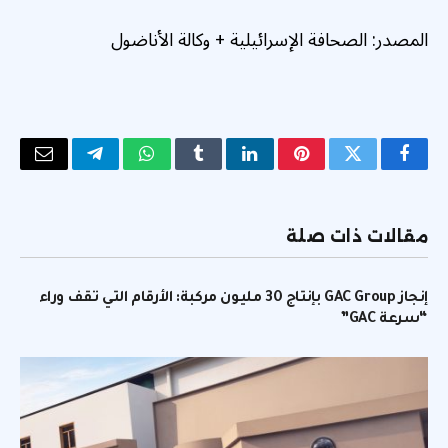
المصدر:
الصحافة الإسرائيلية
+
وكالة الأناضول
فيسبوك
تويتر
بينتيريست
لينكدإن
Tumblr
واتساب
تيلقرام
البريد
الإلكتر
مقالات ذات صلة
إنجاز GAC Group بإنتاج 30 مليون مركبة: الأرقام التي تقف وراء
“سرعة GAC”