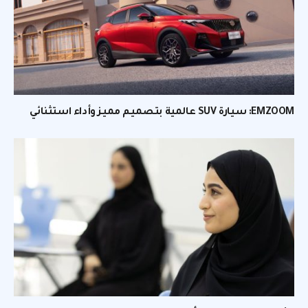
EMZOOM: سيارة SUV عالمية بتصميم مميز وأداء استثنائي