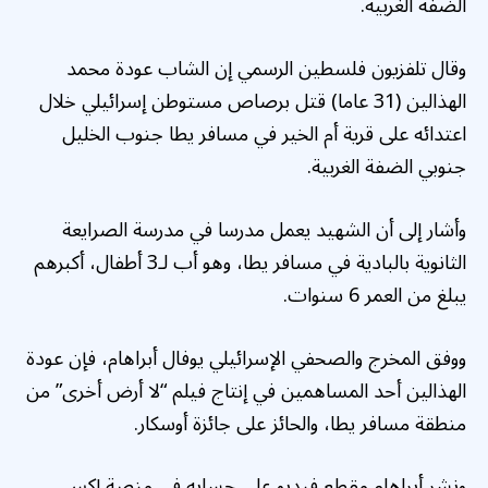
الضفة الغربية.
وقال تلفزيون فلسطين الرسمي إن الشاب عودة محمد
الهذالين (31 عاما) قتل برصاص مستوطن إسرائيلي خلال
اعتدائه على قرية أم الخير في مسافر يطا جنوب الخليل
جنوبي الضفة الغربية.
وأشار إلى أن الشهيد يعمل مدرسا في مدرسة الصرايعة
الثانوية بالبادية في مسافر يطا، وهو أب لـ3 أطفال، أكبرهم
يبلغ من العمر 6 سنوات.
ووفق المخرج والصحفي الإسرائيلي يوفال أبراهام، فإن عودة
الهذالين أحد المساهمين في إنتاج فيلم “لا أرض أخرى” من
منطقة مسافر يطا، والحائز على جائزة أوسكار.
ونشر أبراهام مقطع فيديو على حسابه في منصة إكس