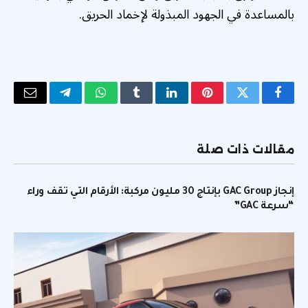
بالمساعدة في الجهود المبذولة لإخماد الحريق.
فيسبوك
تويتر
بينتيريست
لينكدإن
Tumblr
واتساب
تيلقرام
البريد
الإلكتر
مقالات ذات صلة
إنجاز GAC Group بإنتاج 30 مليون مركبة: الأرقام التي تقف وراء
“سرعة GAC”