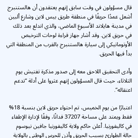
قال مسؤولون في وقت سابق إنهم يعتقدون أن هالستنبرج
أشعل عمدًا حريقًا في منطقة طريق بيس لاين وشارع ألبين
في مدينة هايلاند الأسبوع الماضي، والذي اندلع بعد ذلك
في حريق لاين. وقد أشار جهاز قراءة لوحات الترخيص
الأوتوماتيكي إلى سيارة هالستنبرج بالقرب من المنطقة التي
بدأ فيها الحريق.
وأدى التحقيق اللاحق معه إلى صدور مذكرة تفتيش يوم
الثلاثاء، حيث قال المسؤولون إنهم عثروا على أدلة “تدعم
اعتقاله”.
اعتبارًا من يوم الخميس، تم احتواء حريق لاين بنسبة 18%
فقط ويمتد على مساحة 37207 فدانًا، وفقًا لإدارة الإطفاء
في كاليفورنيا. أعلن حاكم ولاية كاليفورنيا جافين نيوسوم
حالة الطوارئ بسبب الحريق وأذن للحرس الوطني بالولاية