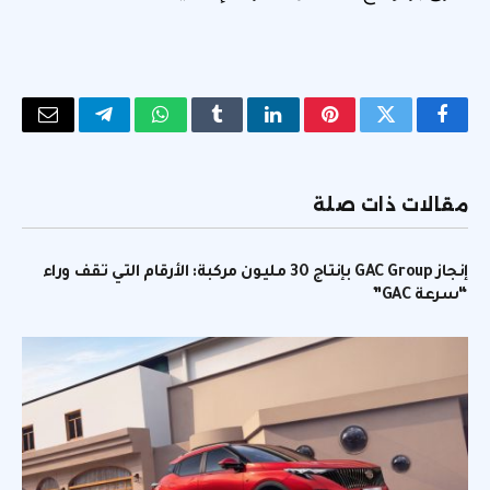
فيسبوك
تويتر
بينتيريست
لينكدإن
Tumblr
واتساب
تيلقرام
البريد
الإلكتر
مقالات ذات صلة
إنجاز GAC Group بإنتاج 30 مليون مركبة: الأرقام التي تقف وراء
“سرعة GAC”