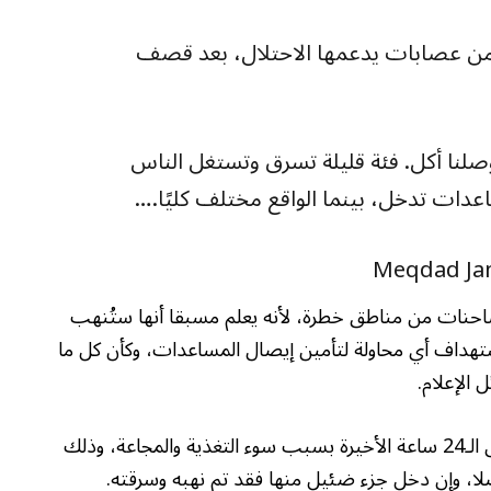
من عصابات يدعمها الاحتلال، بعد قصف
صلنا أكل. فئة قليلة تسرق وتستغل الناس
ساعدات تدخل، بينما الواقع مختلف كليًا.…
لشاحنات من مناطق خطرة، لأنه يعلم مسبقا أنها ستُنهب
ستهداف أي محاولة لتأمين إيصال المساعدات، وكأن كل ما
 الإعلام.
ولفت بعضهم إلى أن 14 مواطنا غزيا استشهدوا خلال الـ24 ساعة الأخيرة بسبب سوء التغذية والمجاعة، وذلك
ا، وإن دخل جزء ضئيل منها فقد تم نهبه وسرقته.