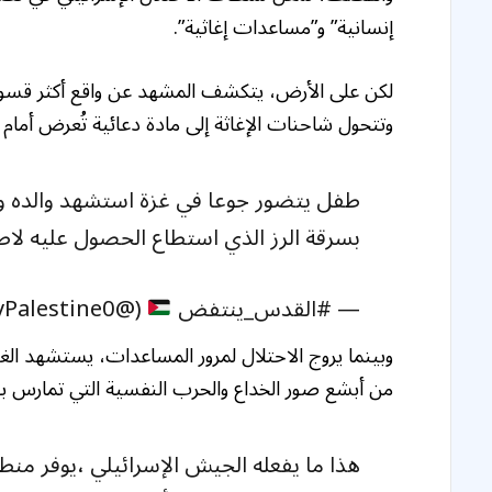
إنسانية” و”مساعدات إغاثية”.
لكن على الأرض، يتكشف المشهد عن واقع أكثر قسوة،
وتتحول شاحنات الإغاثة إلى مادة دعائية تُعرض أمام ال
طفل يتضور جوعا في غزة استشهد والده وهو
بسرقة الرز الذي استطاع الحصول عليه لاط
— #القدس_ينتفض
(@MyPalestine0)
وبينما يروج الاحتلال لمرور المساعدات، يستشهد الغزي
من أبشع صور الخداع والحرب النفسية التي تمارس ب
هذا ما يفعله الجيش الإسرائيلي ،يوفر منطق