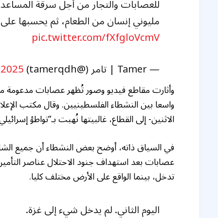
للعصابات والتجار من أجل سرقة المساعدات
مليوني إنسان من الطعام، ثم يحسبها على
pic.twitter.com/fXfgloVcmV
— Tamer | تامر (@tamerqdh)
, 2025
وأثارت مقاطع فيديو وصور تُظهر عصابات مدعومة م
الاثنين- إلى القطاع، غالبيتها نُهبت بـ”تواطؤ إسرائيل
في السياق ذاته، أوضح بعض النشطاء أن جميع الشاح
عصابات بعد استهداف جنود الاحتلال عناصر التأمين
تدخل، بينما الواقع على الأرض مختلف كليا.
اليوم الثاني. لم يدخل شيء إلى غزة.