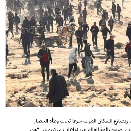
، ويصارع السكان الموت جوعا تحت وطأة الحصار
ر صورة زائفة للعالم عبر إعلانات متكررة عن “هدن