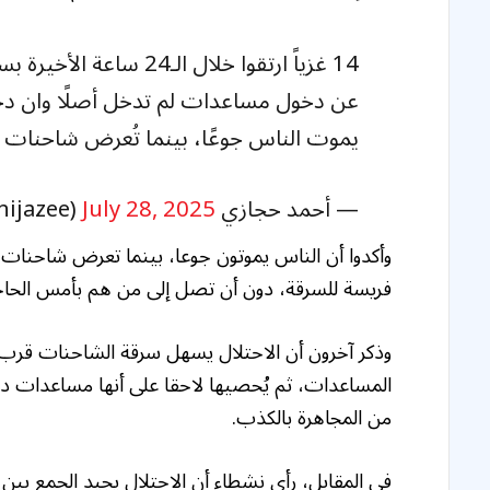
14 غزياً ارتقوا خلال ال
عن دخول مساعدات لم تدخل أصلًا وان د
يموت الناس جوعًا، بينما تُعرض شاحنات 
— أحمد حجازي Ahmed Hijazi 𓂆 (@ahmedhijazee)
July 28, 2025
وأكدوا أن الناس يموتون جوعا، بينما تعرض شاحنات 
فريسة للسرقة، دون أن تصل إلى من هم بأمس الحاجة 
وذكر آخرون أن الاحتلال يسهل سرقة الشاحنات قرب د
المساعدات، ثم يُحصيها لاحقا على أنها مساعدات دخ
من المجاهرة بالكذب.
في المقابل، رأى نشطاء أن الاحتلال يجيد الجمع بي