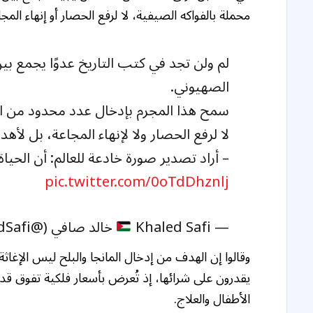
محملة بالفواكه الصيفية، لا لرفع الحصار أو إنهاء ال
لم ولن تجد في كتب التاريخ عدوًا يجمع بي
الصهيوني.
سمح هذا المجرم بإدخال عدد محدود من الش
لا لرفع الحصار ولا لإنهاء المجاعة، بل لأهدا
– أراد تصدير صورة خادعة للعالم: أن الحي
pic.twitter.com/0oTdDhznlj
— Khaled Safi
خالد صافي (@KhaledSafi)
وقالوا إن الهدف من إدخال المانجا والبلح ليس الإغا
يقدرون على شرائها، إذ تُعرض بأسعار فلكية تفوق قد
الأطفال والعلاج.