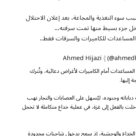
ـ24 ساعة الأخيرة بسبب سوء التغذية والمجاعة، بعد إعلان الاحتلال
خل جزء بسيط منها تمت سرقته…
المساعدات للكاميرات والسرقات فقط..
المساعدات أمام الكاميرات لأغراض دعائية، وتُترك
إليها.
باباته وجنوده، ليُسهل على العصابات والتجار نهب
لت بالفعل إلى غزة، في عملية خداع متكاملة لا تخجل
ن الخداع والوحشية، إذ سمح بدخول شاحنات محدودة