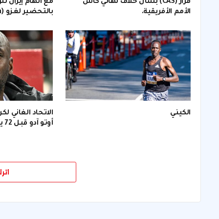
قرار (CAS) بشأن خلاف نهائي كأس
مع اتهام إيران لل
الأمم الأفريقية.
بالتحضير لغزو (invasion).
الكيني
الاتحاد الغاني لك
أوتو آدو قبل 72 يومًا من (كأس العالم).
اتر