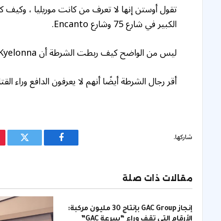
تقول أوستن إنها لا تعرف من كانت موريليا ، وكيف كا
الكبير في شارع 75 وشارع Encanto.
ليس من الواضح كيف ربطت الشرطة أن Kyelonna يقلل إلى موريليا ، 67.
أقر رجال الشرطة أيضًا أنهم لا يعرفون الدافع وراء الق
شاركها.
فيسبوك
تويتر
مقالات ذات صلة
إنجاز GAC Group بإنتاج 30 مليون مركبة:
الأرقام التي تقف وراء “سرعة GAC”