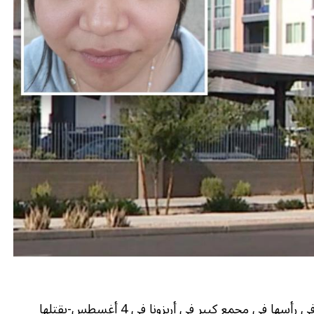
تم العثور على فتاة تبلغ من العمر 15 عامًا بالرصاص في رأسها في مجمع كبير في أريزونا في 4 أغسطس-بقتلها