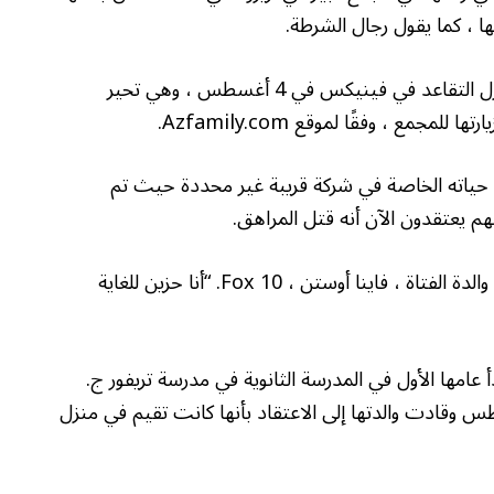
ا ، كما يقول رجال الشرطة.
تم اكتشاف جثة Kyelonna Meya Smiley في منزل التقاعد في فينيكس في 4 أغسطس ، وهي تحير
مع ، وفقًا لموقع Azfamily.com.
أخذ Nohe Prado Morelia ، 67 عامًا ، حياته الخاصة في شركة قريبة غير محددة حيث تم
هم يعتقدون الآن أنه قتل المراهق.
“الشخص الذي أخذ طفلي بعيدًا عن عالمي” ، أخبرت والدة الفتاة ، فاينا أوستن ، Fox 10. “أنا حزين للغاية
عامها الأول في المدرسة الثانوية في مدرسة تريفور ج.
طس وقادت والدتها إلى الاعتقاد بأنها كانت تقيم في منزل