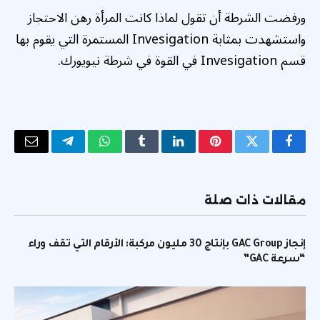
ورفضت الشرطة أن تقول لماذا كانت المرأة رهن الاحتجاز
واستشهدت بمثابة Invesigation المستمرة التي يقوم بها
قسم Invesigation في القوة في شرطة نيويورك.
فيسبوك
تويتر
بينتيريست
لينكدإن
Tumblr
واتساب
تيلقرام
البريد
الإلكتر
مقالات ذات صلة
إنجاز GAC Group بإنتاج 30 مليون مركبة: الأرقام التي تقف وراء
“سرعة GAC”