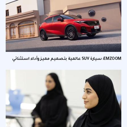
EMZOOM: سيارة SUV عالمية بتصميم مميز وأداء استثنائي