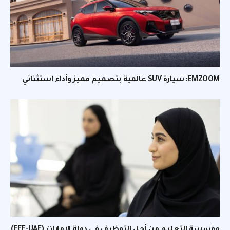
EMZOOM: سيارة SUV عالمية بتصميم مميز وأداء استثنائي