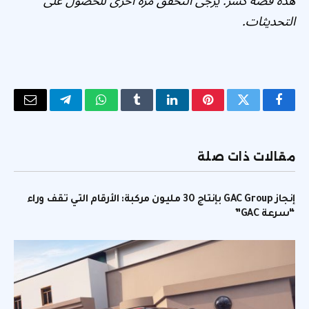
هذه قصة كسر. يرجى التحقق مرة أخرى للحصول على
التحديثات.
فيسبوك
تويتر
بينتيريست
لينكدإن
Tumblr
واتساب
تيلقرام
البريد
الإلكتر
مقالات ذات صلة
إنجاز GAC Group بإنتاج 30 مليون مركبة: الأرقام التي تقف وراء
“سرعة GAC”